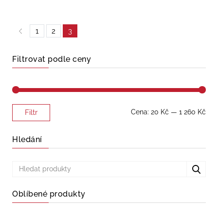
1
2
3
Filtrovat podle ceny
Minimální
Maximální
Cena:
20 Kč
—
1 260 Kč
Filtr
cena
cena
Hledání
Oblíbené produkty