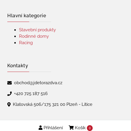
Hlavní kategorie
Stavební produkty
Rodinné domy
Racing
Kontakty
obchod@jdetorazdva.cz
+420 725 187 516
Klatovská 506/175 321 00 Plzeň - Litice
Přihlášení
Košík
Copyright © 2026 | jdetorazdva
0