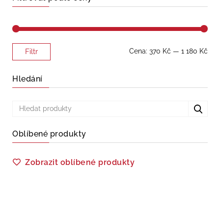
Minimální
Maximální
Cena:
370 Kč
—
1 180 Kč
Filtr
cena
cena
Hledání
Oblíbené produkty
Zobrazit oblíbené produkty