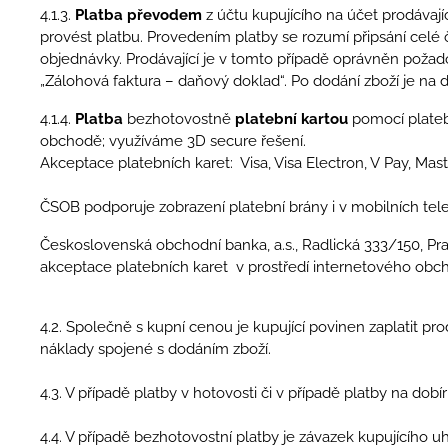
4.1.3.
Platba převodem
z účtu kupujícího na účet prodávají
provést platbu. Provedením platby se rozumí připsání celé 
objednávky. Prodávající je v tomto případě oprávněn požad
„Zálohová faktura – daňový doklad“. Po dodání zboží je n
4.1.4.
Platba
bezhotovostně
platební kartou
pomocí plate
obchodě; využíváme 3D secure řešení.
Akceptace platebních karet: Visa, Visa Electron, V Pay, Mas
ČSOB podporuje zobrazení platební brány i v mobilních tel
Československá obchodní banka, a.s., Radlická 333/150, Pra
akceptace platebních karet v prostředí internetového 
4.2. Společně s kupní cenou je kupující povinen zaplatit p
náklady spojené s dodáním zboží.
4.3. V případě platby v hotovosti či v případě platby na dob
4.4. V případě bezhotovostní platby je závazek kupujícího