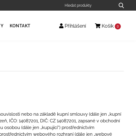
Přihlášení
Košík
TY
KONTAKT
0
souvislosti nebo na základě kupní smlouvy (dále jen „kupní
zeň, IČO: 14087201, DIČ: CZ 14087201, zapsané v obchodní
u osobou (dále jen „kupující“) prostřednictvím
prostřednictvím webového rozhraní (dále jen „webové