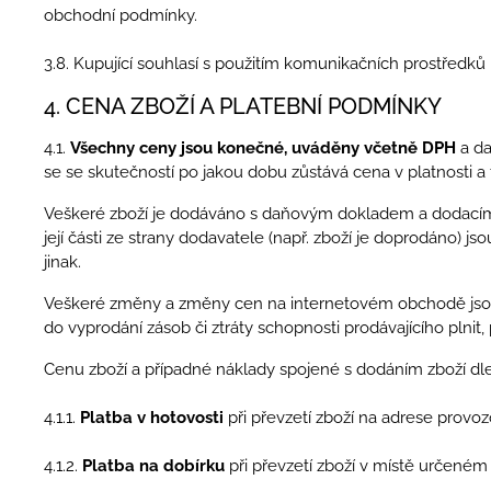
obchodní podmínky.
3.8. Kupující souhlasí s použitím komunikačních prostředků 
4. CENA ZBOŽÍ A PLATEBNÍ PODMÍNKY
4.1.
Všechny ceny jsou konečné, uváděny včetně DPH
a da
se se skutečností po jakou dobu zůstává cena v platnosti a
Veškeré zboží je dodáváno s daňovým dokladem a dodacím li
její části ze strany dodavatele (např. zboží je doprodáno) 
jinak.
Veškeré změny a změny cen na internetovém obchodě jso
do vyprodání zásob či ztráty schopnosti prodávajícího plni
Cenu zboží a případné náklady spojené s dodáním zboží dle
4.1.1.
Platba v hotovosti
při převzetí zboží na adrese provo
4.1.2.
Platba na dobírku
při převzetí zboží v místě určeném