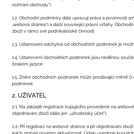
rozhraní obchodu“).
1.2. Obchodní podmínky dále upravují práva a povinnosti 
„webová stránka“) a další související právní vztahy. Obchod
zboží v rámci své podnikatelské činnosti.
1.3. Ustanovení odchylná od obchodních podmínek je možn
1.4. Ustanovení obchodních podmínek jsou nedílnou součás
českém jazyce.
1.5. Znění obchodních podmínek může prodávající měnit či
podmínek.
2. UŽIVATEL
2.1. Na základě registrace kupujícího provedené na webové
objednávání zboží (dále jen „uživatelský účet“).
2.2. Při registraci na webové stránce a při objednávání zbo
jejich změně povinen aktualizovat. Údaje uvedené kupující