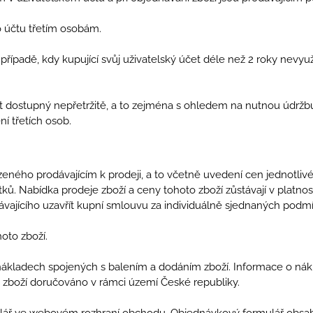
o účtu třetím osobám.
 případě, kdy kupující svůj uživatelský účet déle než 2 roky nevyuží
být dostupný nepřetržitě, a to zejména s ohledem na nutnou údrž
 třetích osob.
eného prodávajícím k prodeji, a to včetně uvedení cen jednotli
tků. Nabídka prodeje zboží a ceny tohoto zboží zůstávají v platn
ajícího uzavřít kupní smlouvu za individuálně sjednaných podm
oto zboží.
nákladech spojených s balením a dodáním zboží. Informace o ná
 zboží doručováno v rámci území České republiky.
rmulář ve webovém rozhraní obchodu. Objednávkový formulář obsa