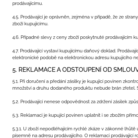
prodávajícímu.
4.5. Prodávající je oprávněn, zejména v případě, že ze str
zboží kupujícímu.
4.6. Případné slevy z ceny zboží poskytnuté prodávajícím 
4.7. Prodávající vystaví kupujícímu daňový doklad. Prodávaj
elektronické podobě na elektronickou adresu kupujícího neb
5. REKLAMACE A ODSTOUPENÍ OD SMLOU
5.1. Při doručení a předání zásilky je kupující povinen zko
množství a druhu dodaného produktu nebude brán zřetel. Stí
5.2. Prodávající nenese odpovědnost za zdržení zásilek způs
5.3. Reklamaci je kupující povinen uplatnit i se zbožím př
5.3.1. U zboží nepodléhajícím rychlé zkáze v zákonné lhůt
písemně na adresu prodávajícího. O reklamaci prodávající 