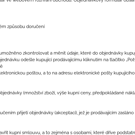
aném způsobu doručení
umožněno zkontrolovat a měnit údaje, které do objednávky kupující
jednávku odešle kupující prodávajícímu kliknutím na tlačítko „Po
ně
lektronickou poštou, a to na adresu elektronické pošty kupujícíh
ru objednávky (množství zboží, výše kupní ceny, předpokládané ná
učením přijetí objednávky (akceptací), jež je prodávajícím zaslán
 uzavřít kupní smlouvu, a to zejména s osobami, které dříve pod