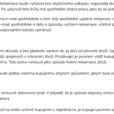
Reklamace bude vyřízena bez zbytečného odkladu, nejpozději do 
Po uplynutí této lhůty má spotřebitel stejná práva, jako by se j
 na e-mail spotřebitele o tom, kdy spotřebitel uplatnil reklamaci, 
 e-mail spotřebitele o datu a způsobu vyřízení reklamace, včetně p
é odůvodnění tohoto zamítnutí.
ní důvodu a bez jakékoliv sankce do 14 dnů od převzetí zboží. Up
 spojených s vrácením zboží. Prodávající je povinen vrátit kupu
u. Toto právo neslouží jako způsob řešení reklamace zboží.
 bude platba vrácena kupujícímu stejným způsobem, jakým byla z
pní smlouvě stanoveno jinak. V případě, že je způsob dopravy smluv
pravy.
oží na místo určené kupujícím v objednávce, je kupující povinen př