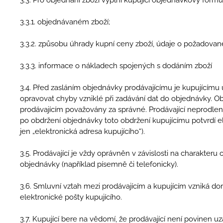
3.3.1. objednávaném zboží;
3.3.2. způsobu úhrady kupní ceny zboží, údaje o požadov
3.3.3. informace o nákladech spojených s dodáním zboží
3.4. Před zasláním objednávky prodávajícímu je kupujícímu 
opravovat chyby vzniklé při zadávání dat do objednávky. Ob
prodávajícím považovány za správné. Prodávající neprodle
po obdržení objednávky toto obdržení kupujícímu potvrdí e
jen „elektronická adresa kupujícího“).
3.5. Prodávající je vždy oprávněn v závislosti na charakte
objednávky (například písemně či telefonicky).
3.6. Smluvní vztah mezi prodávajícím a kupujícím vzniká dor
elektronické pošty kupujícího.
3.7. Kupující bere na vědomí, že prodávající není povinen