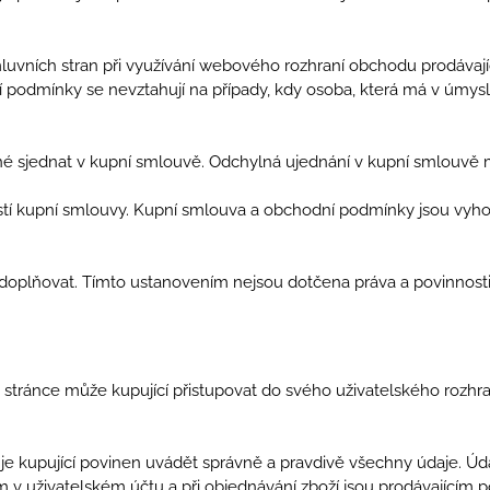
smluvních stran při využívání webového rozhraní obchodu prodáva
ní podmínky se nevztahují na případy, kdy osoba, která má v úmysl
é sjednat v kupní smlouvě. Odchylná ujednání v kupní smlouvě
tí kupní smlouvy. Kupní smlouva a obchodní podmínky jsou vyho
 doplňovat. Tímto ustanovením nejsou dotčena práva a povinnost
 stránce může kupující přistupovat do svého uživatelského rozhra
ží je kupující povinen uvádět správně a pravdivě všechny údaje. Úd
m v uživatelském účtu a při objednávání zboží jsou prodávajícím 