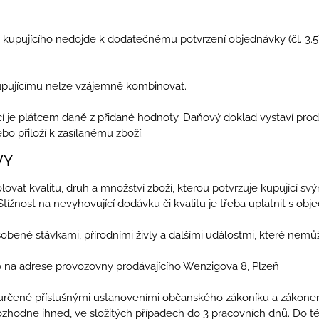
any kupujícího nedojde k dodatečnému potvrzení objednávky (čl. 3.
kupujícímu nelze vzájemně kombinovat.
ící je plátcem daně z přidané hodnoty. Daňový doklad vystaví prodá
o přiloží k zasílanému zboží.
VY
ntrolovat kvalitu, druh a množství zboží, kterou potvrzuje kupujíc
žnost na nevyhovující dodávku či kvalitu je třeba uplatnit s ob
obené stávkami, přírodními živly a dalšími událostmi, které nemůže
ímo na adrese provozovny prodávajícího Wenzigova 8, Plzeň
ě určené příslušnými ustanoveními občanského zákoníku a zákonem
rozhodne ihned, ve složitých případech do 3 pracovních dnů. Do 