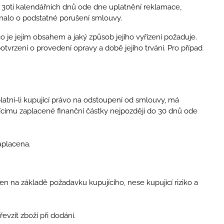
30ti kalendářních dnů ode dne uplatnění reklamace,
ednalo o podstatné porušení smlouvy.
co je jejím obsahem a jaký způsob jejího vyřízení požaduje.
otvrzení o provedení opravy a době jejího trvání. Pro případ
latní-li kupující právo na odstoupení od smlouvy, má
jícímu zaplacené finanční částky nejpozději do 30 dnů ode
aplacena.
en na základě požadavku kupujícího, nese kupující riziko a
evzít zboží při dodání.