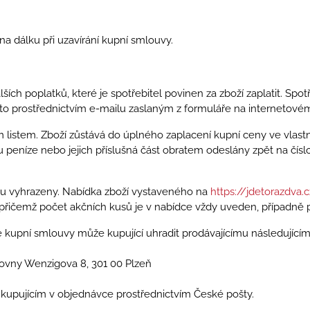
na dálku při uzavírání kupní smlouvy.
lších poplatků, které je spotřebitel povinen za zboží zaplatit. 
 to prostřednictvím e-mailu zaslaným z formuláře na internetovém
stem. Zboží zůstává do úplného zaplacení kupní ceny ve vlastni
jsou peníze nebo jejich příslušná část obratem odeslány zpět na č
u vyhrazeny. Nabídka zboží vystaveného na
https://jdetorazdva.
t, přičemž počet akčních kusů je v nabídce vždy uveden, případn
 kupní smlouvy může kupující uhradit prodávajícímu následujícím
zovny Wenzigova 8, 301 00 Plzeň
 kupujícím v objednávce prostřednictvím České pošty.