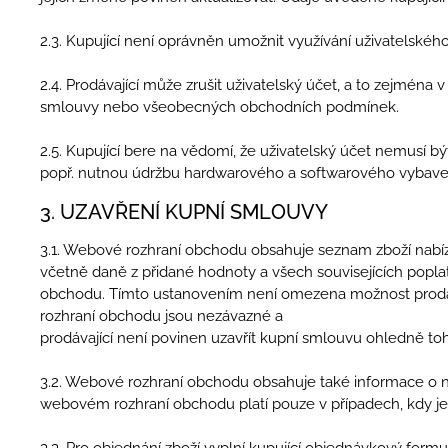
2.3. Kupující není oprávněn umožnit využívání uživatelskéh
2.4. Prodávající může zrušit uživatelský účet, a to zejména v
smlouvy nebo všeobecných obchodních podmínek.
2.5. Kupující bere na vědomí, že uživatelský účet nemusí 
popř. nutnou údržbu hardwarového a softwarového vybavení
3. UZAVŘENÍ KUPNÍ SMLOUVY
3.1. Webové rozhraní obchodu obsahuje seznam zboží nabíz
včetně daně z přidané hodnoty a všech souvisejících popla
obchodu. Tímto ustanovením není omezena možnost prodáv
rozhraní obchodu jsou nezávazné a
prodávající není povinen uzavřít kupní smlouvu ohledně toh
3.2. Webové rozhraní obchodu obsahuje také informace o 
webovém rozhraní obchodu platí pouze v případech, kdy je
3.3. Pro objednání zboží vyplní kupující objednávkový fo