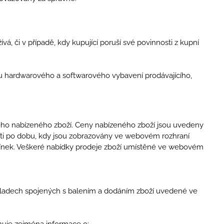
vá, či v případě, kdy kupující poruší své povinnosti z kupní
bu hardwarového a softwarového vybavení prodávajícího,
vého nabízeného zboží. Ceny nabízeného zboží jsou uvedeny
osti po dobu, kdy jsou zobrazovány ve webovém rozhraní
ínek. Veškeré nabídky prodeje zboží umístěné ve webovém
kladech spojených s balením a dodáním zboží uvedené ve
huje zejména informace o: