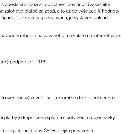
á s odesláním zboží až do splnění povinnosti zákazníka
a zálohové platbě za zboží, a to až do výše 100 % hodnoty
řípadě, že je záloha požadována, je vystaven doklad
ávaného zboží a nastaveného formuláře na internetovém
 který podporuje HTTPS.
-li uvedeno výslovně jinak, rozumí se dále kupní cenou i
stní platby je kupní cena splatná s potvrzením objednávky.
pomocí platební brány ČSOB a jejím potvrzením