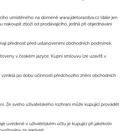
jícího umístěného na doméně www.jdetorazdva.cz (dále jen
u nakoupit zboží od prodávajícího, jedná při objednávání
 mají přednost před ustanoveními obchodních podmínek.
toveny v českém jazyce. Kupní smlouvu lze uzavřít v
i vzniklá po dobu účinnosti předchozího znění obchodních
ní. Ze svého uživatelského rozhraní může kupující provádět
aje uvedené v uživatelském účtu je kupující při jakékoliv
považovány za správné.