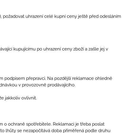
5), požadovat uhrazení celé kupní ceny ještě před odesláním
vající kupujícímu po uhrazení ceny zboží a zašle jej v
í svým podpisem přepravci. Na pozdější reklamace ohledně
jednávkou v provozovně prodávajícího.
 jakkoliv ovlivnit.
 o ochraně spotřebitele. Reklamaci je třeba poslat
této lhůty se nezapočítává doba přiměřená podle druhu