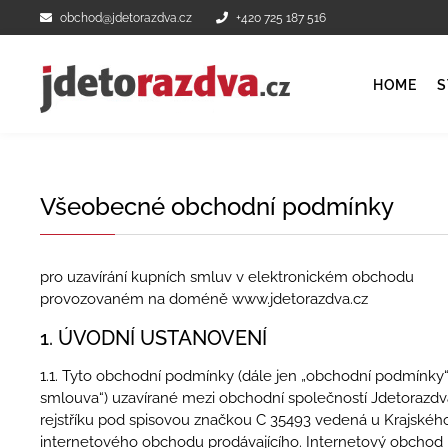
obchod@jdetorazdva.cz
+420 725 187 516
HOME
S
Všeobecné obchodní podmínky
pro uzavírání kupních smluv v elektronickém obchodu
provozovaném na doméně www.jdetorazdva.cz
1. ÚVODNÍ USTANOVENÍ
1.1. Tyto obchodní podmínky (dále jen „obchodní podmínky“)
smlouva“) uzavírané mezi obchodní společností Jdetorazdva
rejstříku pod spisovou značkou C 35493 vedená u Krajského so
internetového obchodu prodávajícího. Internetový obchod