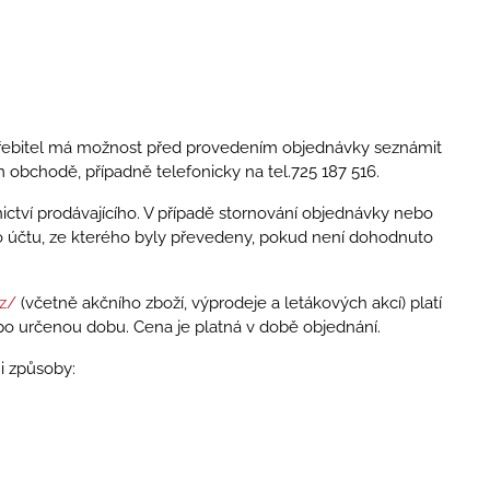
Spotřebitel má možnost před provedením objednávky seznámit
 obchodě, případně telefonicky na tel.725 187 516.
ctví prodávajícího. V případě stornování objednávky nebo
íslo účtu, ze kterého byly převedeny, pokud není dohodnuto
cz/
(včetně akčního zboží, výprodeje a letákových akcí) platí
ě po určenou dobu. Cena je platná v době objednání.
i způsoby: