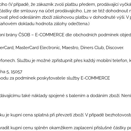
cího (V případě, že zákazník zvolí platbu předem, prodávající vyčk
částky dle smlouvy na účet prodávajícího. Lze se též dohodnout n
ovat před odesláním zboží zálohovou platbu v dohodnuté výši. V p
a daňovém dokladu hodnota zálohy odečtena.)
bní brány ČSOB – E-COMMERCE dle obchodních podmínek objedn
terCard, MasterCard Electronic, Maestro, Diners Club, Discover.
efonech. Službu je možné zpřístupnit přes každý mobilní telefon,
ha 5, 15057
obchodu za podmínek poskytovatele služby E-COMMERCE
rodávajícímu také náklady spojené s balením a dodáním zboží. Není
írku je kupní cena splatná při převzetí zboží. V případě bezhotovo
 uhradit kupní cenu splněn okamžikem zaplacení příslušné částky 