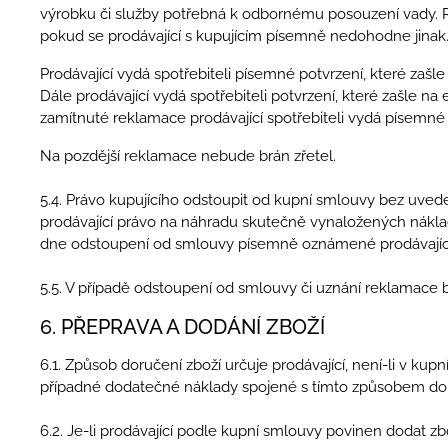
výrobku či služby potřebná k odbornému posouzení vady. 
pokud se prodávající s kupujícím písemně nedohodne jinak. 
Prodávající vydá spotřebiteli písemné potvrzení, které zašle
Dále prodávající vydá spotřebiteli potvrzení, které zašle na
zamítnuté reklamace prodávající spotřebiteli vydá písemn
Na pozdější reklamace nebude brán zřetel.
5.4. Právo kupujícího odstoupit od kupní smlouvy bez uvede
prodávající právo na náhradu skutečně vynaložených nákladů
dne odstoupení od smlouvy písemně oznámené prodávajícím
5.5. V případě odstoupení od smlouvy či uznání reklamace
6. PŘEPRAVA A DODÁNÍ ZBOŽÍ
6.1. Způsob doručení zboží určuje prodávající, není-li v ku
případné dodatečné náklady spojené s tímto způsobem do
6.2. Je-li prodávající podle kupní smlouvy povinen dodat zb