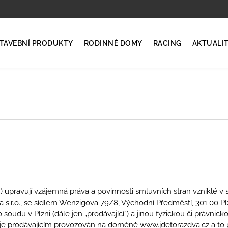
TAVEBNÍ PRODUKTY
RODINNÉ DOMY
RACING
AKTUALI
 upravují vzájemná práva a povinnosti smluvních stran vzniklé v 
 s.r.o., se sídlem Wenzigova 79/8, Východní Předměstí, 301 00 Pl
udu v Plzni (dále jen „prodávající“) a jinou fyzickou či právnicko
 je prodávajícím provozován na doméně www.jdetorazdva.cz a to 