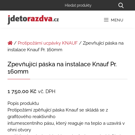
MENU
/
Protipožární ucpávky KNAUF
/ Zpevňující páska na
instalace Knauf Pr. 160mm
Zpevňující páska na instalace Knauf Pr.
160mm
1 750,00
Kč
vč. DPH
Popis produktu
Protipožární zpěňující páska Knauf se skládá se z
grafitového reaktivního
intumescentního pásu, který reaguje na teplo a uzavírá v
ohni otvory