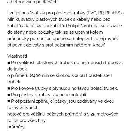
a betonových podlahách.
Lze jej používat jak pro plastové trubky (PVC, PP, PE ABS a
hliník), svazky plastových trubek s kabely nebo bez
kabelů a také svazky kabelů. Protipožární obal se osazuje
do stěny nebo podlahy tak, že se upevní kolem
průchodky pomocí přilepené samolepky. Lze jej rovněž
připevnit do vaty s protipožárním nátěrem Knauf.
Vlastnosti
■ Pro velikosti plastových trubek od nejmenších trubek až
do trubek
o průměru Ø400mm se širokou škálou tlouštěk stěn
trubek.
■ Pro kovové trubky s plynulou hořlavou izolací trubek.
■ Pro plastové trubky s kabely (potrubí)
■ Protipožární zpěňující pásky jsou dodávány ve dvou
různých typech;
hotové pro většinu běžných průměrů a v 25 metrových
rolích pro všec hny
průměry