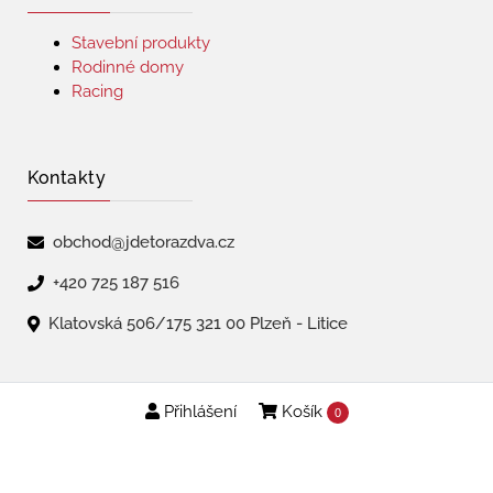
Stavební produkty
Rodinné domy
Racing
Kontakty
obchod@jdetorazdva.cz
+420 725 187 516
Klatovská 506/175 321 00 Plzeň - Litice
Přihlášení
Košík
Copyright © 2026 | jdetorazdva
0