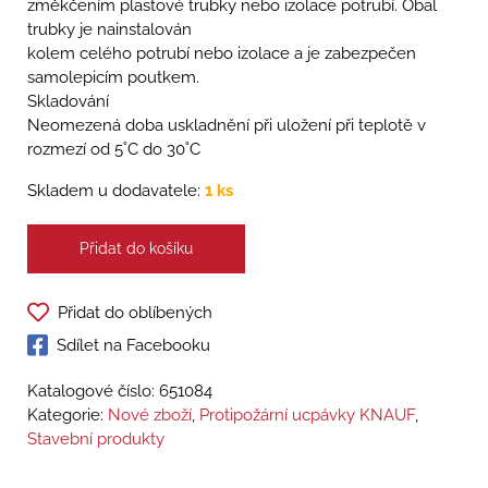
změkčením plastové trubky nebo izolace potrubí. Obal
trubky je nainstalován
kolem celého potrubí nebo izolace a je zabezpečen
samolepicím poutkem.
Skladování
Neomezená doba uskladnění při uložení při teplotě v
rozmezí od 5˚C do 30˚C
Skladem u dodavatele:
1 ks
Přidat do košíku
Přidat do oblíbených
Sdílet na Facebooku
Katalogové číslo:
651084
Kategorie:
Nové zboží
,
Protipožární ucpávky KNAUF
,
Stavební produkty