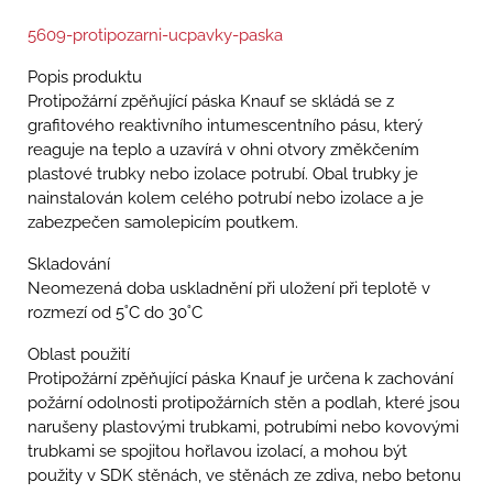
5609-protipozarni-ucpavky-paska
Popis produktu
Protipožární zpěňující páska Knauf se skládá se z
grafitového reaktivního intumescentního pásu, který
reaguje na teplo a uzavírá v ohni otvory změkčením
plastové trubky nebo izolace potrubí. Obal trubky je
nainstalován kolem celého potrubí nebo izolace a je
zabezpečen samolepicím poutkem.
Skladování
Neomezená doba uskladnění při uložení při teplotě v
rozmezí od 5˚C do 30˚C
Oblast použití
Protipožární zpěňující páska Knauf je určena k zachování
požární odolnosti protipožárních stěn a podlah, které jsou
narušeny plastovými trubkami, potrubími nebo kovovými
trubkami se spojitou hořlavou izolací, a mohou být
použity v SDK stěnách, ve stěnách ze zdiva, nebo betonu