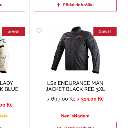
ku
Přidat do košíku
Sleva!
Sleva!
 LADY
LS2 ENDURANCE MAN
K BLUE
JACKET BLACK RED 3XL
7 699,00
Kč
7 314,00
Kč
,00
Kč
tele
Není skladem