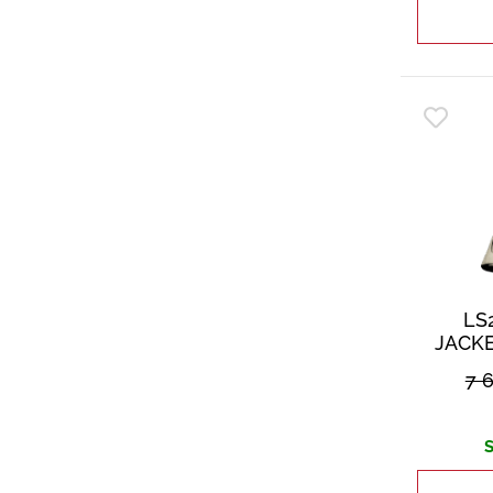
LS
JACK
7 
S