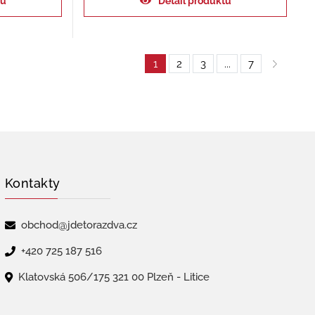
ku
Detail produktu
1
2
3
...
7
Kontakty
obchod@jdetorazdva.cz
+420 725 187 516
Klatovská 506/175 321 00 Plzeň - Litice