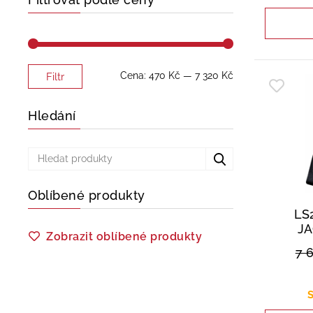
Minimální
Maximální
Cena:
470 Kč
—
7 320 Kč
Filtr
cena
cena
Hledání
Oblíbené produkty
LS
JA
Zobrazit oblíbené produkty
7 
S