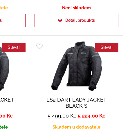
tele
Není skladem
ku
Detail produktu
Sleva!
Sleva!
ACKET
LS2 DART LADY JACKET
BLACK S
,00
Kč
5 499,00
Kč
5 224,00
Kč
tele
Skladem u dodavatele