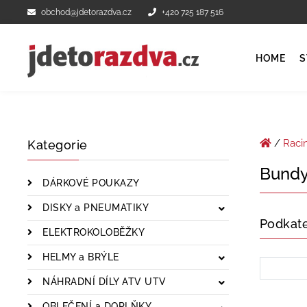
obchod@jdetorazdva.cz
+420 725 187 516
HOME
S
/
Raci
Kategorie
Bund
DÁRKOVÉ POUKAZY
DISKY a PNEUMATIKY
Podkat
ELEKTROKOLOBĚŽKY
HELMY a BRÝLE
NÁHRADNÍ DÍLY ATV UTV
OBLEČENÍ a DOPLŇKY