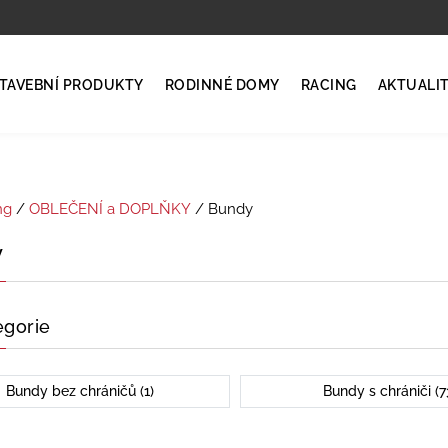
TAVEBNÍ PRODUKTY
RODINNÉ DOMY
RACING
AKTUALI
ng
/
OBLEČENÍ a DOPLŇKY
/ Bundy
y
egorie
Bundy bez chráničů (1)
Bundy s chrániči (7