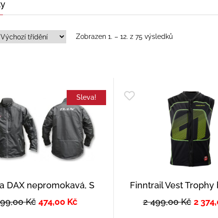
ty
Zobrazen 1. – 12. z 75 výsledků
Sleva!
a DAX nepromokavá, S
Finntrail Vest Trophy
499,00
Kč
474,00
Kč
2 499,00
Kč
2 374