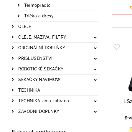
Termoprádlo
S
Trička a dresy
OLEJE
OLEJE, MAZIVA, FILTRY
ORIGINÁLNÍ DOPLŇKY
PŘÍSLUŠENSTVÍ
ROBOTICKÉ SEKAČKY
SEKAČKY NAVIMOW
TECHNIKA
LS
TECHNIKA zima zahrada
ZÁVODNÍ DOPLŇKY
5 
S
Filtrovat podle ceny