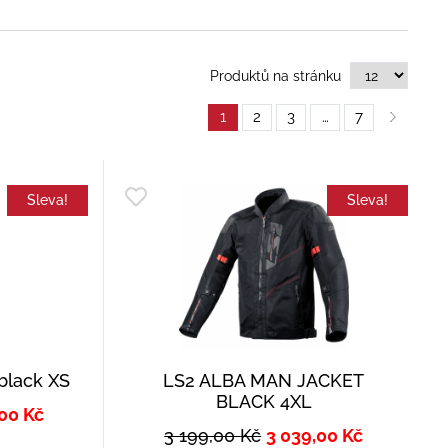
Produktů na stránku
1
2
3
…
7
Sleva!
Sleva!
 black XS
LS2 ALBA MAN JACKET
BLACK 4XL
,00
Kč
3 199,00
Kč
3 039,00
Kč