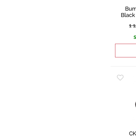
Bum
Black
1 
S
CK