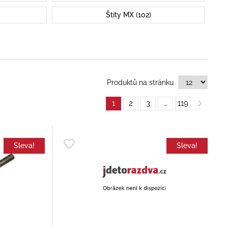
Štíty MX (102)
Produktů na stránku
1
2
3
…
119
Sleva!
Sleva!