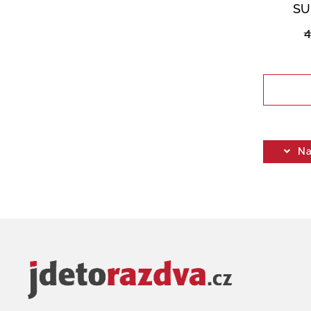
SU
Na