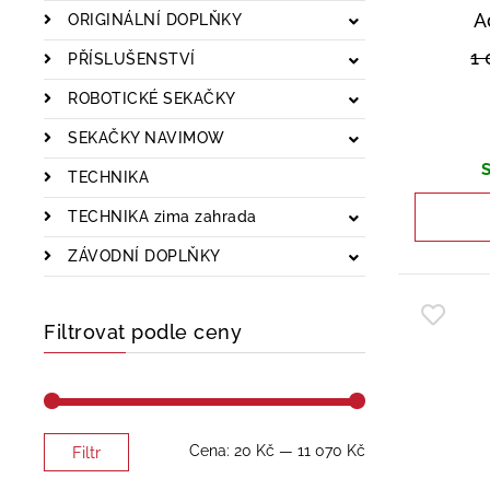
A
ORIGINÁLNÍ DOPLŇKY
1
PŘÍSLUŠENSTVÍ
ROBOTICKÉ SEKAČKY
SEKAČKY NAVIMOW
S
TECHNIKA
TECHNIKA zima zahrada
ZÁVODNÍ DOPLŇKY
Filtrovat podle ceny
Minimální
Maximální
Cena:
20 Kč
—
11 070 Kč
Filtr
cena
cena