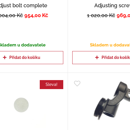
djust bolt complete
Adjusting scr
 004,00
Kč
954,00
Kč
1 020,00
Kč
969,
kladem u dodavatele
Skladem u dodava
Přidat do košíku
Přidat do koší
Sleva!