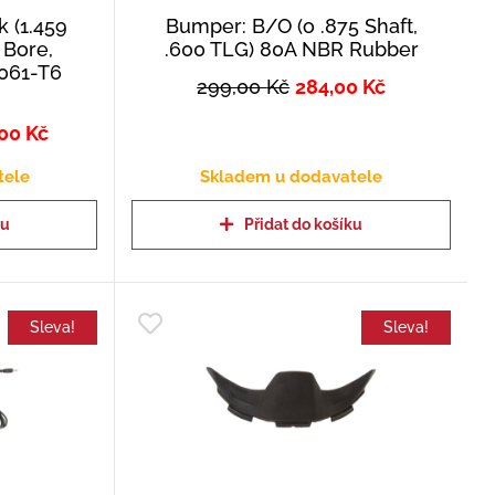
 (1.459
Bumper: B/O (o .875 Shaft,
 Bore,
.600 TLG) 80A NBR Rubber
6061-T6
299,00
Kč
284,00
Kč
c
,00
Kč
tele
Skladem u dodavatele
ku
Přidat do košíku
Sleva!
Sleva!