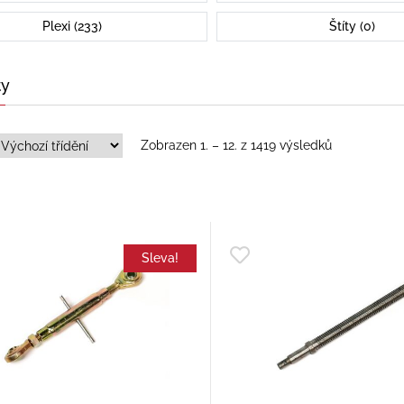
Plexi (233)
Štíty (0)
ty
Zobrazen 1. – 12. z 1419 výsledků
Sleva!