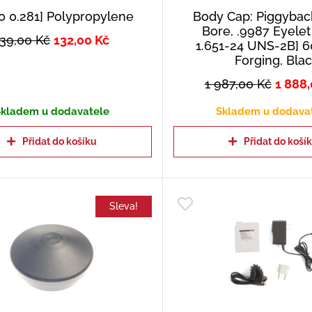
[0 0.281] Polypropylene
Body Cap: Piggyback
Bore, .9987 Eyelet
139,00
Kč
132,00
Kč
1.651-24 UNS-2B] 
Forging, Bla
1 987,00
Kč
1 888
kladem u dodavatele
Skladem u dodava
Přidat do košíku
Přidat do koší
Sleva!