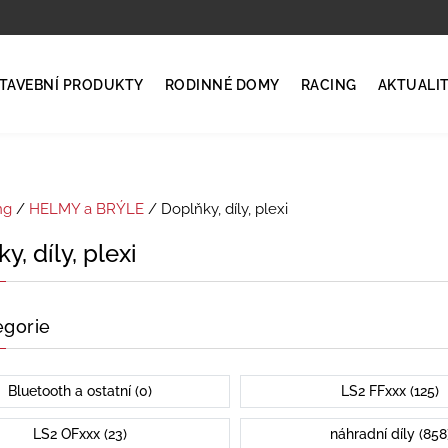
TAVEBNÍ PRODUKTY
RODINNÉ DOMY
RACING
AKTUALI
ng
/
HELMY a BRÝLE
/ Doplňky, díly, plexi
y, díly, plexi
egorie
Bluetooth a ostatní (0)
LS2 FFxxx (125)
LS2 OFxxx (23)
náhradní díly (858