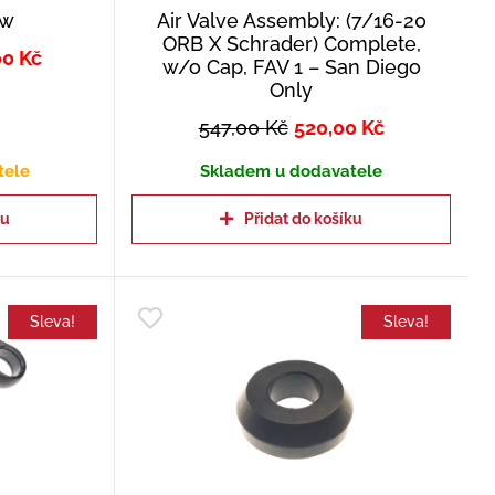
ew
Air Valve Assembly: (7/16-20
ORB X Schrader) Complete,
00
Kč
w/o Cap, FAV 1 – San Diego
Only
547,00
Kč
520,00
Kč
tele
Skladem u dodavatele
ku
Přidat do košíku
Sleva!
Sleva!