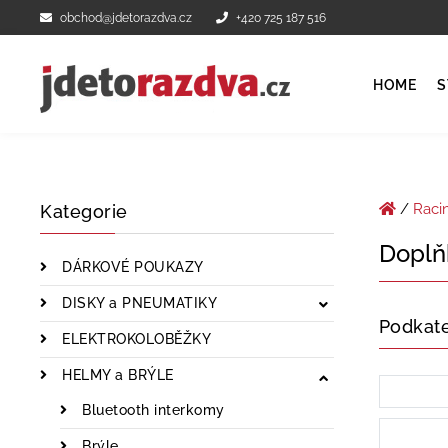
obchod@jdetorazdva.cz
+420 725 187 516
HOME
S
/
Raci
Kategorie
Doplňk
DÁRKOVÉ POUKAZY
DISKY a PNEUMATIKY
Podkat
ELEKTROKOLOBĚŽKY
HELMY a BRÝLE
Bluetooth interkomy
Brýle