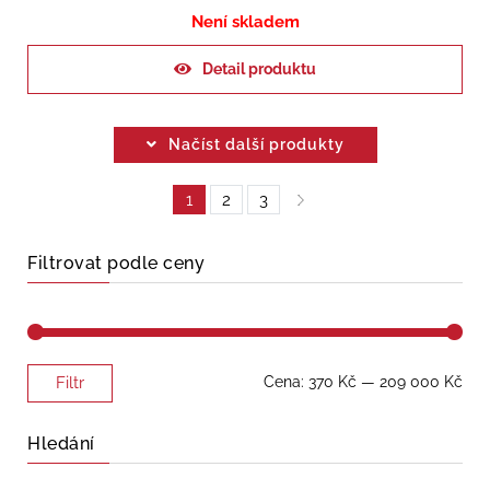
Není skladem
Detail produktu
Načíst další produkty
1
2
3
Filtrovat podle ceny
Minimální
Maximální
Cena:
370 Kč
—
209 000 Kč
Filtr
cena
cena
Hledání