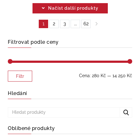
Načíst další produkty
1
2
3
...
62
Filtrovat podle ceny
Minimální
Maximální
Cena:
280 Kč
—
14 250 Kč
Filtr
cena
cena
Hledání
Oblíbené produkty