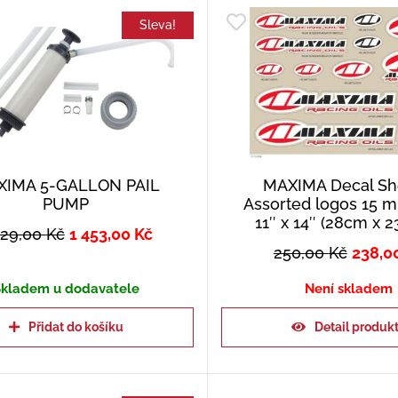
Sleva!
XIMA 5-GALLON PAIL
MAXIMA Decal Sh
PUMP
Assorted logos 15 mi
11″ x 14″ (28cm x 2
529,00
Kč
1 453,00
Kč
250,00
Kč
238,0
kladem u dodavatele
Není skladem
Přidat do košíku
Detail produk