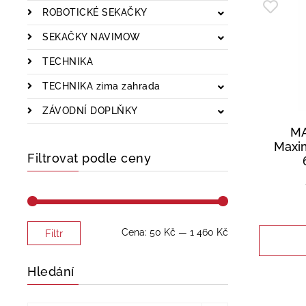
ROBOTICKÉ SEKAČKY
SEKAČKY NAVIMOW
TECHNIKA
TECHNIKA zima zahrada
ZÁVODNÍ DOPLŇKY
MA
Maxim
Filtrovat podle ceny
Minimální
Maximální
Cena:
50 Kč
—
1 460 Kč
Filtr
cena
cena
Hledání