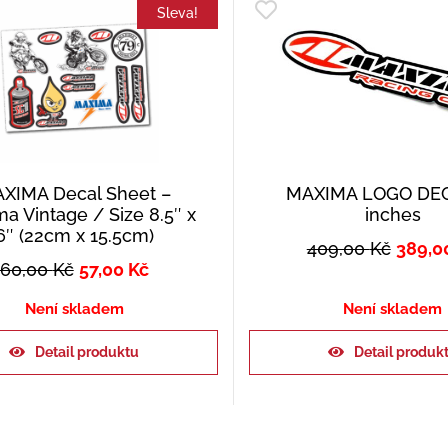
Sleva!
XIMA Decal Sheet –
MAXIMA LOGO DEC
a Vintage / Size 8.5″ x
inches
6″ (22cm x 15.5cm)
409,00
Kč
389,0
60,00
Kč
57,00
Kč
Není skladem
Není skladem
Detail produktu
Detail produk