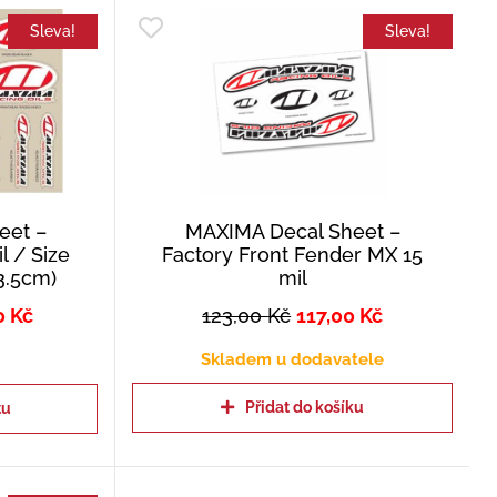
Sleva!
Sleva!
eet –
MAXIMA Decal Sheet –
l / Size
Factory Front Fender MX 15
3.5cm)
mil
0
Kč
123,00
Kč
117,00
Kč
Skladem u dodavatele
Přidat do košíku
tu