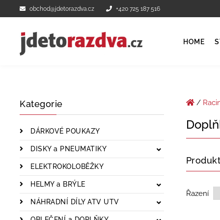
obchod@jdetorazdva.cz
+420 725 187 516
HOME
S
/
Raci
Kategorie
Doplň
DÁRKOVÉ POUKAZY
DISKY a PNEUMATIKY
Produk
ELEKTROKOLOBĚŽKY
HELMY a BRÝLE
Řazení
NÁHRADNÍ DÍLY ATV UTV
OBLEČENÍ a DOPLŇKY