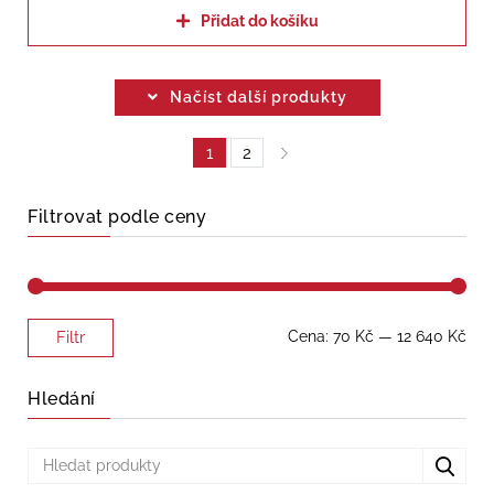
Přidat do košíku
Načíst další produkty
1
2
Filtrovat podle ceny
Minimální
Maximální
Cena:
70 Kč
—
12 640 Kč
Filtr
cena
cena
Hledání