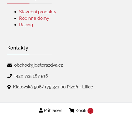
Stavební produkty
Rodinné domy
Racing
Kontakty
obchod@jdetorazdva.cz
+420 725 187 516
Klatovská 506/175 321 00 Plzeň - Litice
Přihlášení
Košík
Copyright © 2026 | jdetorazdva
0