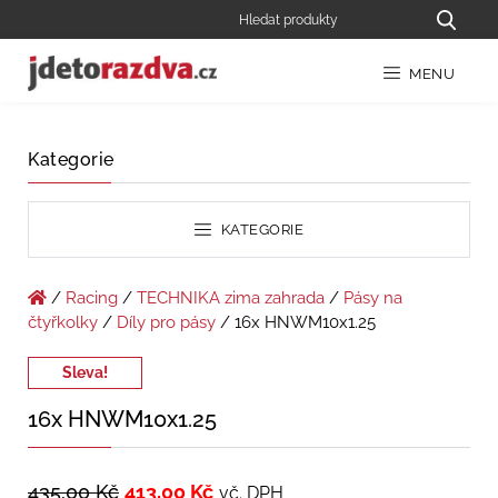
MENU
Kategorie
KATEGORIE
/
Racing
/
TECHNIKA zima zahrada
/
Pásy na
čtyřkolky
/
Díly pro pásy
/ 16x HNWM10x1.25
Sleva!
16x HNWM10x1.25
435,00
Kč
413,00
Kč
vč. DPH