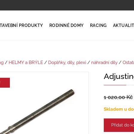
TAVEBNÍ PRODUKTY
RODINNÉ DOMY
RACING
AKTUALI
ng
/
HELMY a BRÝLE
/
Doplňky, díly, plexi
/
náhradní díly
/
Ostat
Adjusti
!
1 020,00
Kč
Skladem u do
Přidat do k