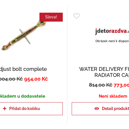
Sleva!
djust bolt complete
WATER DELIVERY F
RADIATOR CA
 004,00
Kč
954,00
Kč
814,00
Kč
773,0
kladem u dodavatele
Není skladem
Přidat do košíku
Detail produk