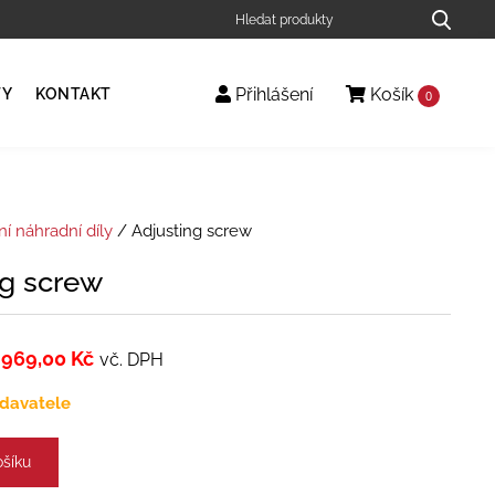
Přihlášení
Košík
TY
KONTAKT
0
ní náhradní díly
/ Adjusting screw
ng screw
969,00
Kč
vč. DPH
davatele
ošíku