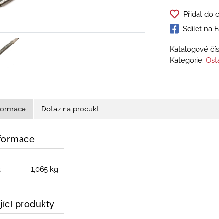
Přidat do 
Sdílet na
Katalogové čís
Kategorie:
Osta
nformace
Dotaz na produkt
nformace
t
1,065 kg
jící produkty