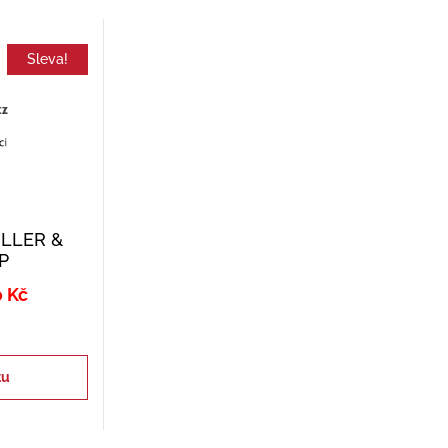
Sleva!
ILLER &
P
0
Kč
tu