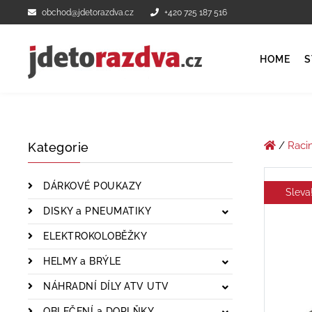
obchod@jdetorazdva.cz
+420 725 187 516
HOME
S
/
Raci
Kategorie
DÁRKOVÉ POUKAZY
Sleva
DISKY a PNEUMATIKY
ELEKTROKOLOBĚŽKY
HELMY a BRÝLE
NÁHRADNÍ DÍLY ATV UTV
OBLEČENÍ a DOPLŇKY