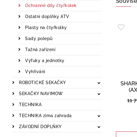
Souvise
Ochranné díly čtyřkolek
Ostatní doplňky ATV
Plasty na čtyřkolky
Sady polepů
Tažná zařízení
Výfuky a jednotky
Vyhřívání
ROBOTICKÉ SEKAČKY
SHARK
(AX
SEKAČKY NAVIMOW
11 
TECHNIKA
TECHNIKA zima zahrada
ZÁVODNÍ DOPLŇKY