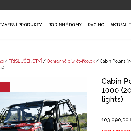
TAVEBNÍ PRODUKTY
RODINNÉ DOMY
RACING
AKTUALI
ng
/
PŘÍSLUŠENSTVÍ
/
Ochranné díly čtyřkolek
/ Cabin Polaris 
ts)
Cabin P
!
1000 (2
lights)
103 090,00