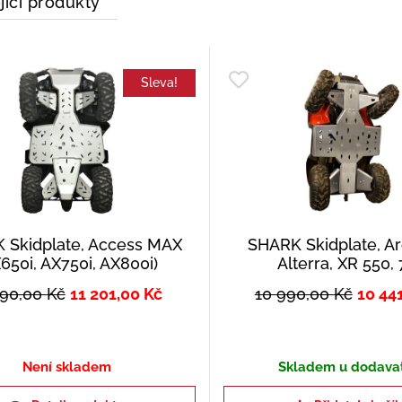
jící produkty
Sleva!
 Skidplate, Access MAX
SHARK Skidplate, Ar
650i, AX750i, AX800i)
Alterra, XR 550,
790,00
Kč
11 201,00
Kč
10 990,00
Kč
10 44
Není skladem
Skladem u dodava