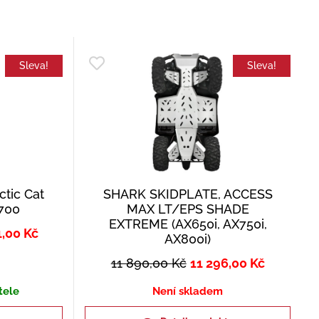
Sleva!
Sleva!
ctic Cat
SHARK SKIDPLATE, ACCESS
 700
MAX LT/EPS SHADE
EXTREME (AX650i, AX750i,
1,00
Kč
AX800i)
11 890,00
Kč
11 296,00
Kč
tele
Není skladem