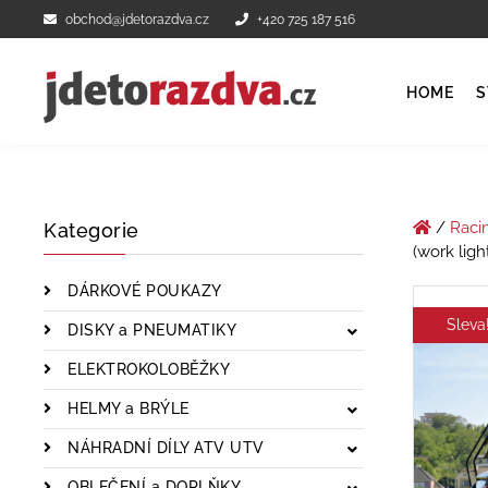
obchod@jdetorazdva.cz
+420 725 187 516
HOME
S
/
Raci
Kategorie
(work ligh
DÁRKOVÉ POUKAZY
Sleva
DISKY a PNEUMATIKY
ELEKTROKOLOBĚŽKY
HELMY a BRÝLE
NÁHRADNÍ DÍLY ATV UTV
OBLEČENÍ a DOPLŇKY