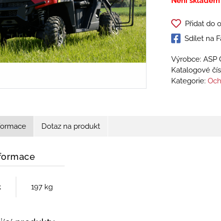
Není skladem
Přidat do 
Sdílet na
Výrobce: ASP 
Katalogové čís
Kategorie:
Och
nformace
Dotaz na produkt
nformace
t
197 kg