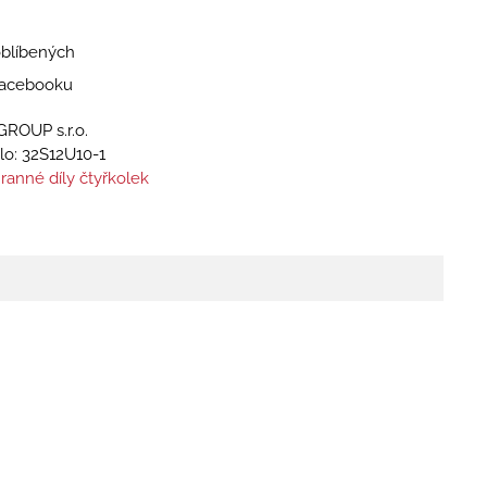
oblíbených
 Facebooku
GROUP s.r.o.
lo:
32S12U10-1
ranné díly čtyřkolek