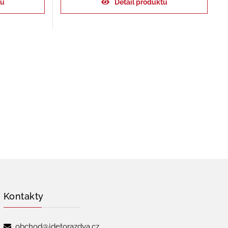
ku
Detail produktu
Kontakty
obchod@jdetorazdva.cz