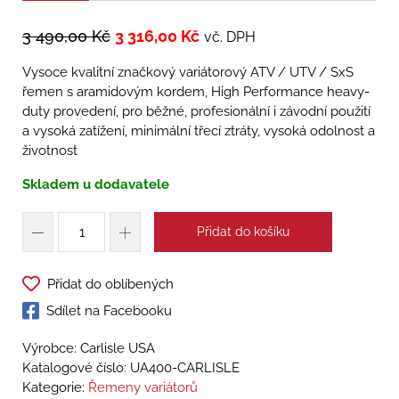
3 490,00
Kč
3 316,00
Kč
vč. DPH
Vysoce kvalitní značkový variátorový ATV / UTV / SxS
řemen s aramidovým kordem, High Performance heavy-
duty provedení, pro běžné, profesionální i závodní použití
a vysoká zatížení, minimální třecí ztráty, vysoká odolnost a
životnost
Skladem u dodavatele
Přidat do košíku
Přidat do oblíbených
Sdílet na Facebooku
Výrobce: Carlisle USA
Katalogové číslo:
UA400-CARLISLE
Kategorie:
Řemeny variátorů