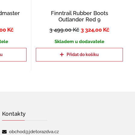
edmaster
Finntrail Rubber Boots
Outlander Red 9
,00
Kč
3 499,00
Kč
3 324,00
Kč
tele
Skladem u dodavatele
ku
Přidat do košíku
Kontakty
obchod@jdetorazdva.cz