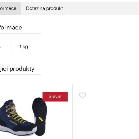
nformace
Dotaz na produkt
nformace
t
1 kg
jící produkty
Sleva!