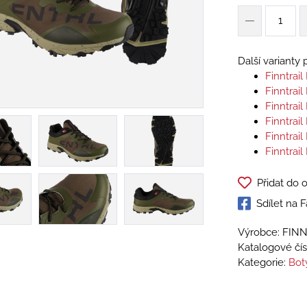
Další varianty
Finntrai
Finntrai
Finntrai
Finntrai
Finntrai
Finntrai
Přidat do 
Sdílet na
Výrobce: FIN
Katalogové čís
Kategorie:
Bot