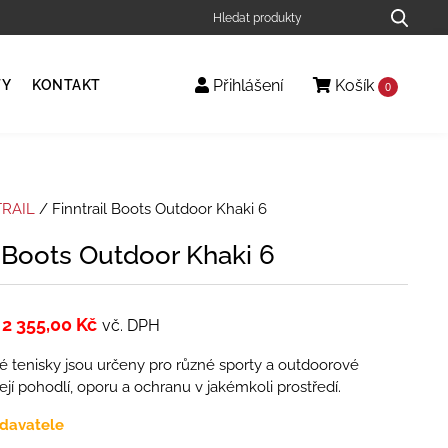
Přihlášení
Košík
TY
KONTAKT
0
TRAIL
/ Finntrail Boots Outdoor Khaki 6
l Boots Outdoor Khaki 6
2 355,00
Kč
vč. DPH
 tenisky jsou určeny pro různé sporty a outdoorové
zejí pohodlí, oporu a ochranu v jakémkoli prostředí.
davatele