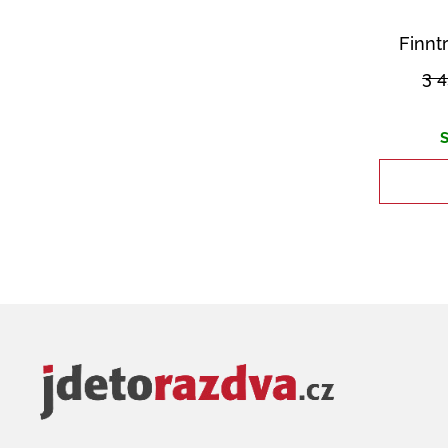
Finnt
3 
S