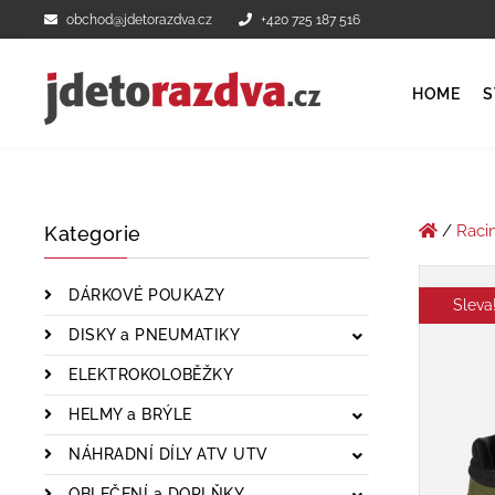
obchod@jdetorazdva.cz
+420 725 187 516
HOME
S
/
Raci
Kategorie
DÁRKOVÉ POUKAZY
Sleva
DISKY a PNEUMATIKY
ELEKTROKOLOBĚŽKY
HELMY a BRÝLE
NÁHRADNÍ DÍLY ATV UTV
OBLEČENÍ a DOPLŇKY