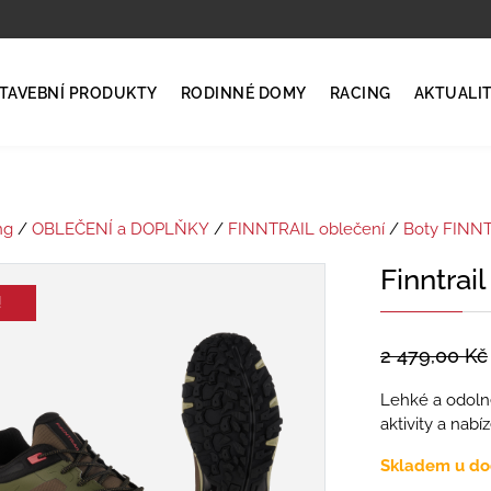
TAVEBNÍ PRODUKTY
RODINNÉ DOMY
RACING
AKTUALI
ng
/
OBLEČENÍ a DOPLŇKY
/
FINNTRAIL oblečení
/
Boty FINN
Finntrai
!
2 479,00
Kč
Lehké a odolné
aktivity a nabí
Skladem u do