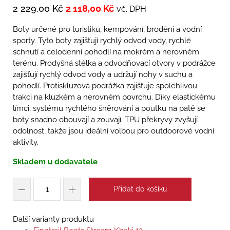
2 229,00
Kč
2 118,00
Kč
vč. DPH
Boty určené pro turistiku, kempování, brodění a vodní
sporty. Tyto boty zajišťují rychlý odvod vody, rychlé
schnutí a celodenní pohodlí na mokrém a nerovném
terénu. Prodyšná stélka a odvodňovací otvory v podrážce
zajišťují rychlý odvod vody a udržují nohy v suchu a
pohodlí. Protiskluzová podrážka zajišťuje spolehlivou
trakci na kluzkém a nerovném povrchu. Díky elastickému
límci, systému rychlého šněrování a poutku na patě se
boty snadno obouvají a zouvají. TPU překryvy zvyšují
odolnost, takže jsou ideální volbou pro outdoorové vodní
aktivity.
Skladem u dodavatele
Přidat do košíku
Další varianty produktu