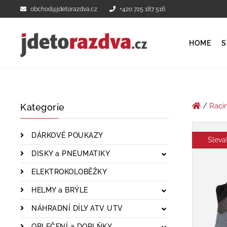
obchod@jdetorazdva.cz
+420 725 187 516
HOME
S
/
Raci
Kategorie
DÁRKOVÉ POUKAZY
Sleva
DISKY a PNEUMATIKY
ELEKTROKOLOBĚŽKY
HELMY a BRÝLE
NÁHRADNÍ DÍLY ATV UTV
OBLEČENÍ a DOPLŇKY