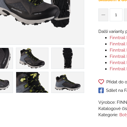
Další varianty
Finntrai
Finntrai
Finntrai
Finntrai
Finntrai
Finntrai
Přidat do 
Sdílet na
Výrobce: FIN
Katalogové čís
Kategorie:
Bot