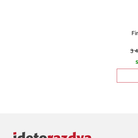
Fi
3 
S