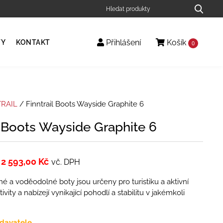
Přihlášení
Košík
TY
KONTAKT
0
TRAIL
/ Finntrail Boots Wayside Graphite 6
l Boots Wayside Graphite 6
2 593,00
Kč
vč. DPH
é a voděodolné boty jsou určeny pro turistiku a aktivní
vity a nabízejí vynikající pohodlí a stabilitu v jakémkoli
davatele