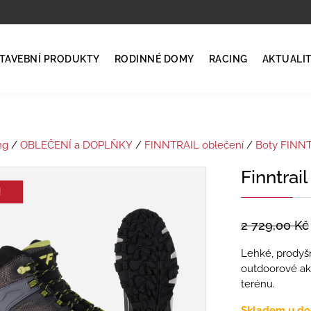
TAVEBNÍ PRODUKTY
RODINNÉ DOMY
RACING
AKTUALI
ng
/
OBLEČENÍ a DOPLŇKY
/
FINNTRAIL oblečení
/
Boty FINN
Finntrai
!
2 729,00
Kč
Lehké, prodyšn
outdoorové akti
terénu.
Skladem u do