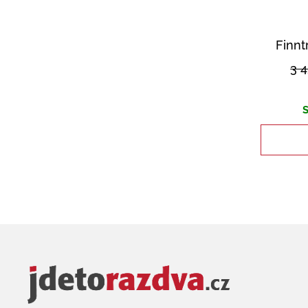
Finnt
3 
S