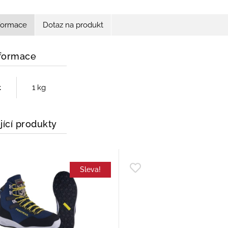
nformace
Dotaz na produkt
nformace
t
1 kg
jící produkty
Sleva!