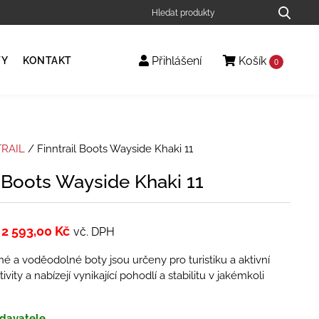
Přihlášení
Košík
TY
KONTAKT
0
TRAIL
/ Finntrail Boots Wayside Khaki 11
l Boots Wayside Khaki 11
2 593,00
Kč
vč. DPH
é a voděodolné boty jsou určeny pro turistiku a aktivní
vity a nabízejí vynikající pohodlí a stabilitu v jakémkoli
davatele