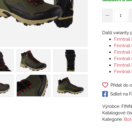
Další varianty
Finntrai
Finntrai
Finntrai
Finntrai
Finntrai
Finntrai
Přidat do 
Sdílet na
Výrobce: FIN
Katalogové čís
Kategorie:
Bot