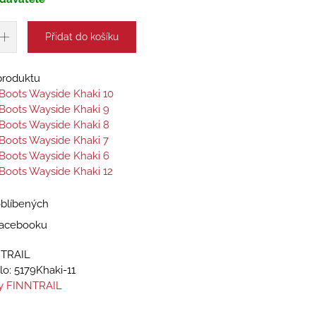
Přidat do košíku
 produktu
l Boots Wayside Khaki 10
l Boots Wayside Khaki 9
l Boots Wayside Khaki 8
l Boots Wayside Khaki 7
l Boots Wayside Khaki 6
l Boots Wayside Khaki 12
oblíbených
 Facebooku
NTRAIL
lo:
5179Khaki-11
y FINNTRAIL