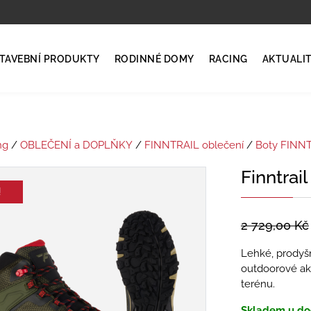
TAVEBNÍ PRODUKTY
RODINNÉ DOMY
RACING
AKTUALI
ng
/
OBLEČENÍ a DOPLŇKY
/
FINNTRAIL oblečení
/
Boty FINN
Finntrai
!
2 729,00
Kč
Lehké, prodyšn
outdoorové akti
terénu.
Skladem u do