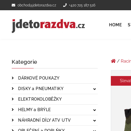
obchod@jdetorazdva.cz
+420 725 187 516
HOME
S
/
Raci
Kategorie
DÁRKOVÉ POUKAZY
Sleva
DISKY a PNEUMATIKY
ELEKTROKOLOBĚŽKY
HELMY a BRÝLE
NÁHRADNÍ DÍLY ATV UTV
OBLEČENÍ a DOPLŇKY