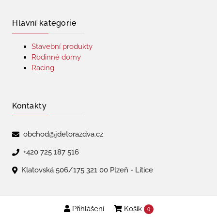
Hlavní kategorie
Stavební produkty
Rodinné domy
Racing
Kontakty
obchod@jdetorazdva.cz
+420 725 187 516
Klatovská 506/175 321 00 Plzeň - Litice
Přihlášení
Košík
Copyright © 2026 | jdetorazdva
0