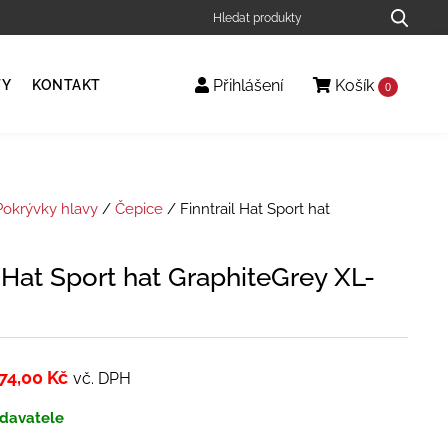
Přihlášení
Košík
TY
KONTAKT
0
Pokrývky hlavy
/
Čepice
/ Finntrail Hat Sport hat
l Hat Sport hat GraphiteGrey XL-
74,00
Kč
vč. DPH
davatele