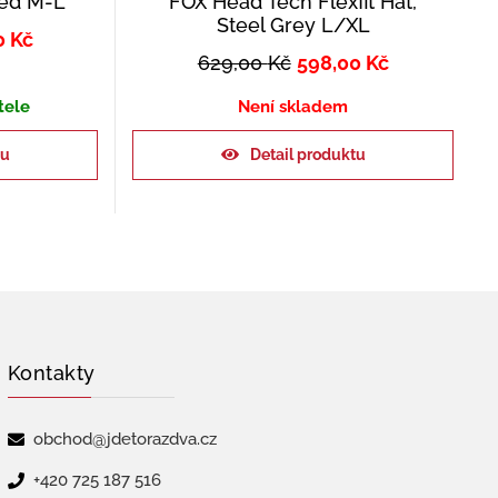
Red M-L
FOX Head Tech Flexfit Hat,
Steel Grey L/XL
0
Kč
629,00
Kč
598,00
Kč
tele
Není skladem
ku
Detail produktu
Kontakty
obchod@jdetorazdva.cz
+420 725 187 516