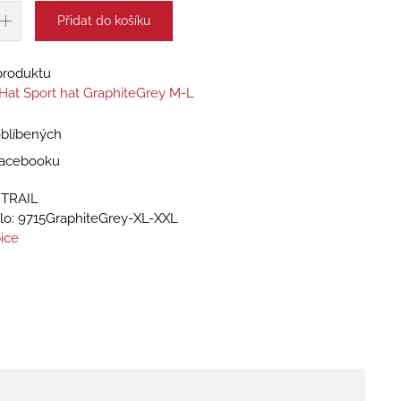
Přidat do košíku
 produktu
l Hat Sport hat GraphiteGrey M-L
oblíbených
 Facebooku
NTRAIL
lo:
9715GraphiteGrey-XL-XXL
ice