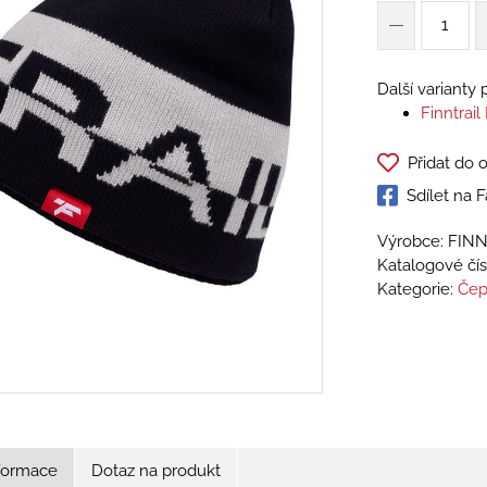
Další varianty
Finntrai
Přidat do 
Sdílet na
Výrobce: FIN
Katalogové čís
Kategorie:
Čep
nformace
Dotaz na produkt