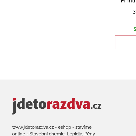
Finntr
3
S
www.jdetorazdva.cz - eshop - stavíme
online - Stavební chemie, Lepidla, Pěny,