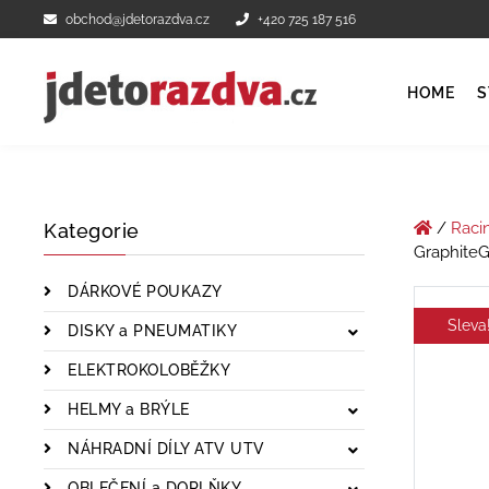
obchod@jdetorazdva.cz
+420 725 187 516
HOME
S
/
Raci
Kategorie
GraphiteG
DÁRKOVÉ POUKAZY
Sleva
DISKY a PNEUMATIKY
ELEKTROKOLOBĚŽKY
HELMY a BRÝLE
NÁHRADNÍ DÍLY ATV UTV
OBLEČENÍ a DOPLŇKY