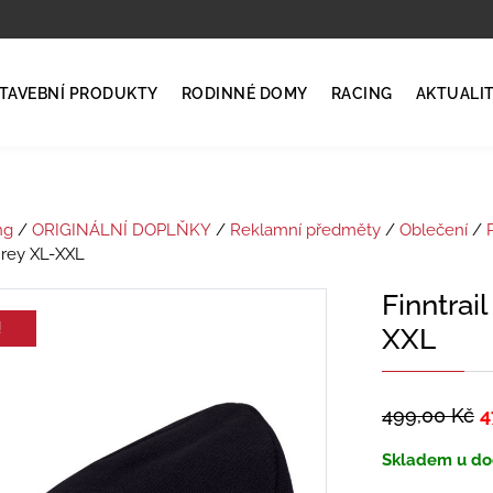
TAVEBNÍ PRODUKTY
RODINNÉ DOMY
RACING
AKTUALI
ng
/
ORIGINÁLNÍ DOPLŇKY
/
Reklamní předměty
/
Oblečení
/
rey XL-XXL
Finntrai
!
XXL
499,00
Kč
4
Skladem u do