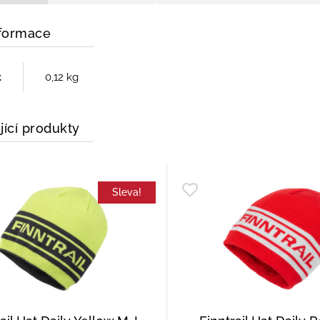
nformace
t
0,12 kg
jící produkty
Sleva!