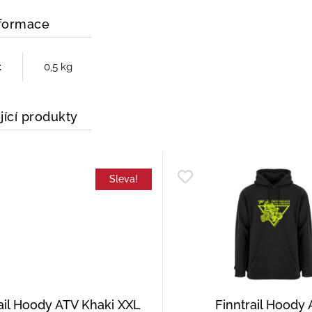
nformace
t
0,5 kg
jící produkty
Sleva!
ail Hoody ATV Khaki XXL
Finntrail Hoody