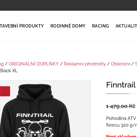
TAVEBNÍ PRODUKTY
RODINNÉ DOMY
RACING
AKTUALI
ng
/
ORIGINÁLNÍ DOPLŇKY
/
Reklamní předměty
/
Oblečení
/
 Black XL
Finntrai
!
1 479,00
Kč
Pohodlná ATV m
fleecu 320 g/m
Není skladem