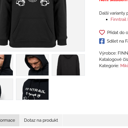
Další varianty
Finntrai
Přidat do 
Sdílet na
Výrobce: FIN
Katalogové čís
Kategorie:
Mik
nformace
Dotaz na produkt