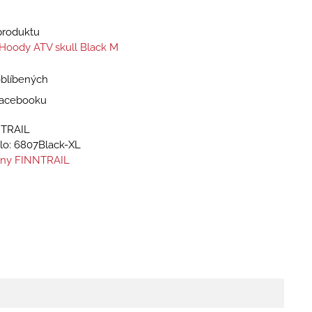
 produktu
l Hoody ATV skull Black M
oblíbených
 Facebooku
NTRAIL
lo:
6807Black-XL
iny FINNTRAIL