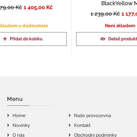
BlackYellow 
479,00
Kč
1 405,00
Kč
1 239,00
Kč
1 177
kladem u dodavatele
Není skladem
Přidat do košíku
Detail produk
Menu
Home
Naše provozovna
Novinky
Kontakt
O nás
Obchodní podmínky