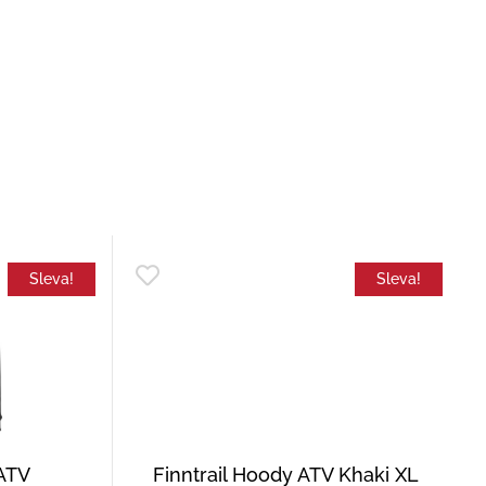
Sleva!
Sleva!
 ATV
Finntrail Hoody ATV Khaki XL