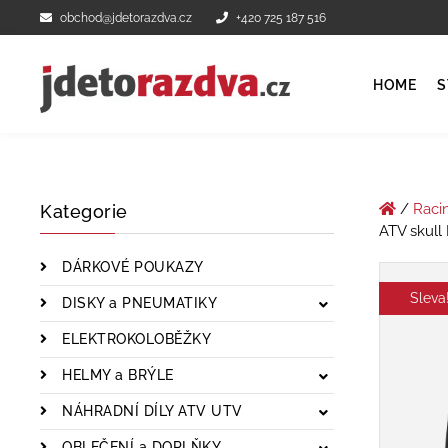
obchod@jdetorazdva.cz
+420 725 187 516
HOME
S
/
Raci
Kategorie
ATV skull
DÁRKOVÉ POUKAZY
Sleva
DISKY a PNEUMATIKY
ELEKTROKOLOBĚŽKY
HELMY a BRÝLE
NÁHRADNÍ DÍLY ATV UTV
OBLEČENÍ a DOPLŇKY