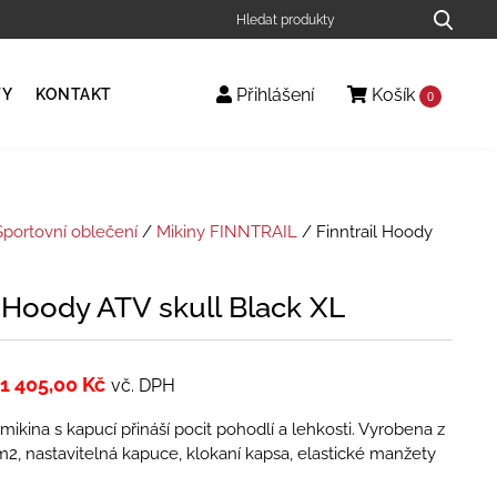
Přihlášení
Košík
TY
KONTAKT
0
Sportovní oblečení
/
Mikiny FINNTRAIL
/ Finntrail Hoody
l Hoody ATV skull Black XL
1 405,00
Kč
vč. DPH
ikina s kapucí přináší pocit pohodlí a lehkosti. Vyrobena z
2, nastavitelná kapuce, klokaní kapsa, elastické manžety