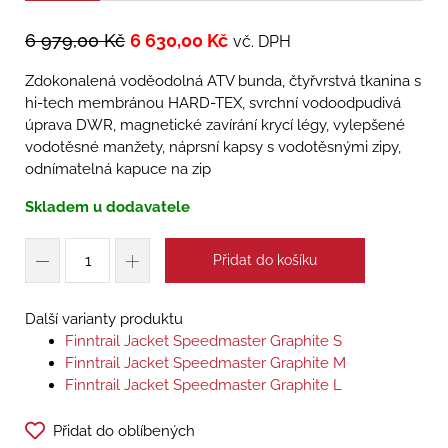
6 979,00
Kč
6 630,00
Kč
vč. DPH
Zdokonalená voděodolná ATV bunda, čtyřvrstvá tkanina s
hi-tech membránou HARD-TEX, svrchní vodoodpudivá
úprava DWR, magnetické zavírání krycí légy, vylepšené
vodotěsné manžety, náprsní kapsy s vodotěsnými zipy,
odnímatelná kapuce na zip
Skladem u dodavatele
Přidat do košíku
Další varianty produktu
Finntrail Jacket Speedmaster Graphite S
Finntrail Jacket Speedmaster Graphite M
Finntrail Jacket Speedmaster Graphite L
Přidat do oblíbených