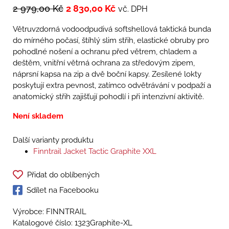
2 979,00
Kč
2 830,00
Kč
vč. DPH
Větruvzdorná vodoodpudivá softshellová taktická bunda
do mírného počasí, štíhlý slim střih, elastické obruby pro
pohodlné nošení a ochranu před větrem, chladem a
deštěm, vnitřní větrná ochrana za středovým zipem,
náprsní kapsa na zip a dvě boční kapsy. Zesílené lokty
poskytují extra pevnost, zatímco odvětrávání v podpaží a
anatomický střih zajišťují pohodlí i při intenzivní aktivitě.
Není skladem
Další varianty produktu
Finntrail Jacket Tactic Graphite XXL
Přidat do oblíbených
Sdílet na Facebooku
Výrobce: FINNTRAIL
Katalogové číslo:
1323Graphite-XL