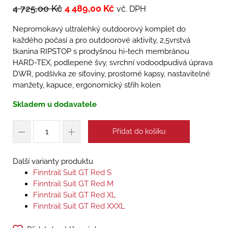
4 725,00
Kč
4 489,00
Kč
vč. DPH
Nepromokavý ultralehký outdoorový komplet do
každého počasí a pro outdoorové aktivity, 2,5vrstvá
tkanina RIPSTOP s prodyšnou hi-tech membránou
HARD-TEX, podlepené švy, svrchní vodoodpudivá úprava
DWR, podšívka ze síťoviny, prostorné kapsy, nastavitelné
manžety, kapuce, ergonomický střih kolen
Skladem u dodavatele
Přidat do košíku
Další varianty produktu
Finntrail Suit GT Red S
Finntrail Suit GT Red M
Finntrail Suit GT Red XL
Finntrail Suit GT Red XXXL