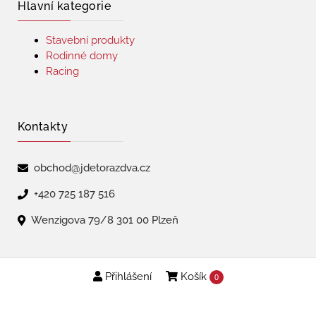
Hlavní kategorie
Stavební produkty
Rodinné domy
Racing
Kontakty
obchod@jdetorazdva.cz
+420 725 187 516
Wenzigova 79/8 301 00 Plzeň
Přihlášení
Košík
Copyright © 2026 | jdetorazdva
0