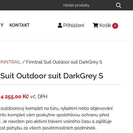
Přihlášení
Košík
TY
KONTAKT
0
FINNTRAIL
/ Finntrail Suit Outdoor suit DarkGrey S
l Suit Outdoor suit DarkGrey S
4 255,00
Kč
vč. DPH
utdoorový komplet na túru, rybaření nebo objevování
tento komplet vám poskytne spolehlivou ochranu před
. Je navržen pro aktivní trávení volného času a zajišťuje
nost pohybu za všech povětrnostních podmínek.