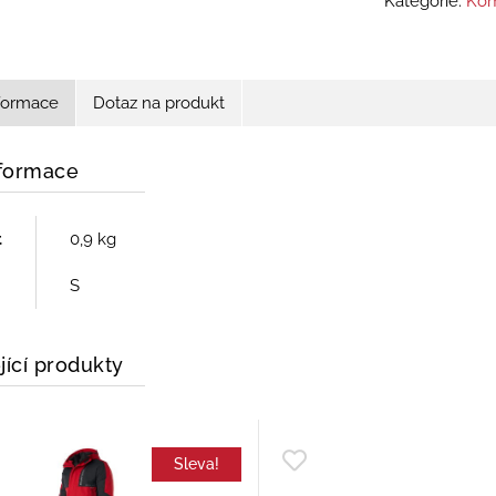
Kategorie:
Kom
nformace
Dotaz na produkt
nformace
t
0,9 kg
S
jící produkty
Sleva!