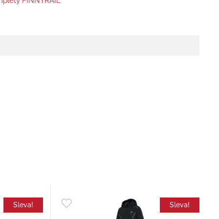
plety FINNTRAIL
Sleva!
Sleva!