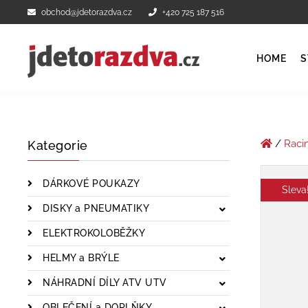
obchod@jdetorazdva.cz
+420 725 187 516
HOME
S
/
Raci
Kategorie
DÁRKOVÉ POUKAZY
Sleva
DISKY a PNEUMATIKY
ELEKTROKOLOBĚŽKY
HELMY a BRÝLE
NÁHRADNÍ DÍLY ATV UTV
OBLEČENÍ a DOPLŇKY