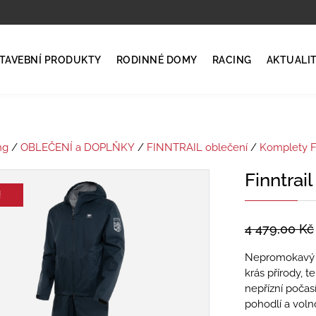
TAVEBNÍ PRODUKTY
RODINNÉ DOMY
RACING
AKTUALI
ng
/
OBLEČENÍ a DOPLŇKY
/
FINNTRAIL oblečení
/
Komplety 
Finntrai
!
4 479,00
Kč
Nepromokavý o
krás přírody, 
nepřízní počasí
pohodlí a vol