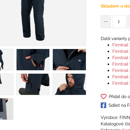
Skladem u do
Další varianty
Finntrai
Finntrail
Finntrai
Finntrai
Finntrai
Finntrai
Finntrai
Přidat do 
Sdílet na
Výrobce: FIN
Katalogové čís