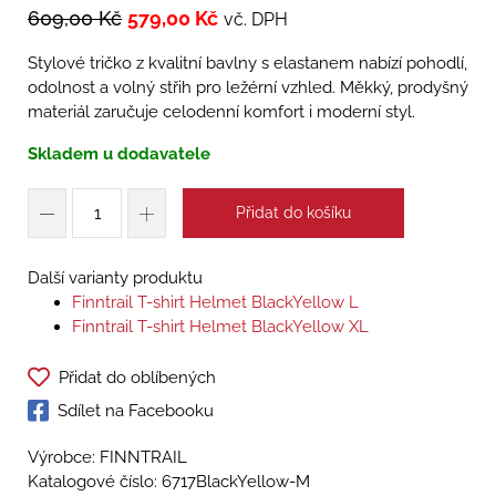
609,00
Kč
579,00
Kč
vč. DPH
Stylové tričko z kvalitní bavlny s elastanem nabízí pohodlí,
odolnost a volný střih pro ležérní vzhled. Měkký, prodyšný
materiál zaručuje celodenní komfort i moderní styl.
Skladem u dodavatele
Přidat do košíku
Další varianty produktu
Finntrail T-shirt Helmet BlackYellow L
Finntrail T-shirt Helmet BlackYellow XL
Přidat do oblíbených
Sdílet na Facebooku
Výrobce: FINNTRAIL
Katalogové číslo:
6717BlackYellow-M