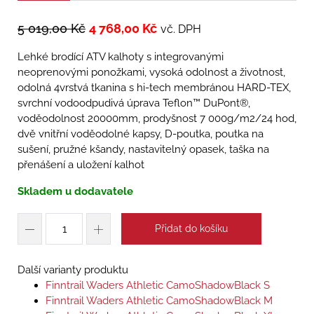
5 019,00
Kč
4 768,00
Kč
vč. DPH
Lehké brodící ATV kalhoty s integrovanými
neoprenovými ponožkami, vysoká odolnost a životnost,
odolná 4vrstvá tkanina s hi-tech membránou HARD-TEX,
svrchní vodoodpudivá úprava Teflon™ DuPont®,
voděodolnost 20000mm, prodyšnost 7 000g/m2/24 hod,
dvě vnitřní voděodolné kapsy, D-poutka, poutka na
sušení, pružné kšandy, nastavitelný opasek, taška na
přenášení a uložení kalhot
Skladem u dodavatele
Přidat do košíku
Další varianty produktu
Finntrail Waders Athletic CamoShadowBlack S
Finntrail Waders Athletic CamoShadowBlack M