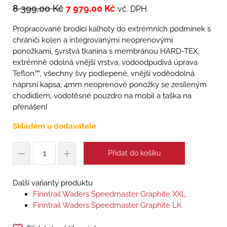
8 399,00
Kč
7 979,00
Kč
vč. DPH
Propracované brodící kalhoty do extrémních podmínek s
chrániči kolen a integrovanými neoprenovými
ponožkami, 5vrstvá tkanina s membránou HARD-TEX,
extrémně odolná vnější vrstva, vodoodpudivá úprava
Teflon™, všechny švy podlepené, vnější voděodolná
náprsní kapsa, 4mm neoprenové ponožky se zesíleným
chodidlem, vodotěsné pouzdro na mobil a taška na
přenášení
Skladem u dodavatele
Přidat do košíku
Další varianty produktu
Finntrail Waders Speedmaster Graphite XXL
Finntrail Waders Speedmaster Graphite LK