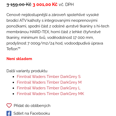
3 159,00
Kč
3 001,00
Kč
vč. DPH
Cenově nejdostupnější a zároveň spolehlivé vysoké
brodící ATV kalhoty s integrovanými neoprenovými
ponožkami, spodní část z odolné 4vrstvé tkaniny s hi-tech
membránou HARD-TEX, horní část z lehké čtyřvrstvé
tkaniny, minimum švů, voděodolnost 17 000 mm,
prodyšnost 7 000g/m2/24 hod, vodoodpudivá úprava
Teflon™
Není skladem
Další varianty produktu
Finntrail Waders Timber DarkGrey S
Finntrail Waders Timber DarkGrey M
Finntrail Waders Timber DarkGrey L
Finntrail Waders Timber DarkGrey MK
Přidat do oblíbených
Sdílet na Facebooku