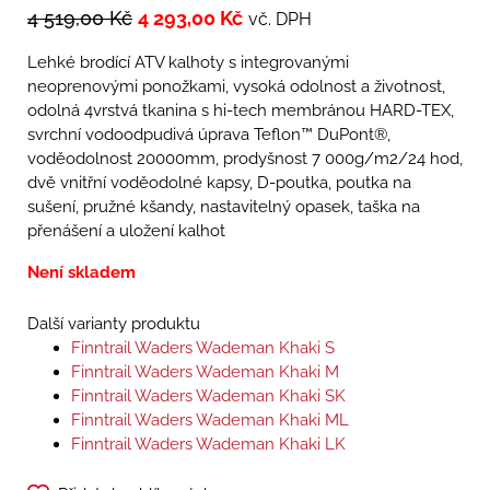
4 519,00
Kč
4 293,00
Kč
vč. DPH
Lehké brodící ATV kalhoty s integrovanými
neoprenovými ponožkami, vysoká odolnost a životnost,
odolná 4vrstvá tkanina s hi-tech membránou HARD-TEX,
svrchní vodoodpudivá úprava Teflon™ DuPont®,
voděodolnost 20000mm, prodyšnost 7 000g/m2/24 hod,
dvě vnitřní voděodolné kapsy, D-poutka, poutka na
sušení, pružné kšandy, nastavitelný opasek, taška na
přenášení a uložení kalhot
Není skladem
Další varianty produktu
Finntrail Waders Wademan Khaki S
Finntrail Waders Wademan Khaki M
Finntrail Waders Wademan Khaki SK
Finntrail Waders Wademan Khaki ML
Finntrail Waders Wademan Khaki LK