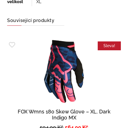
velikost
XL
Související produkty
Sleva!
FOX Wmns 180 Skew Glove – XL, Dark
Indigo MX
594,00
Kč
564,00
Kč