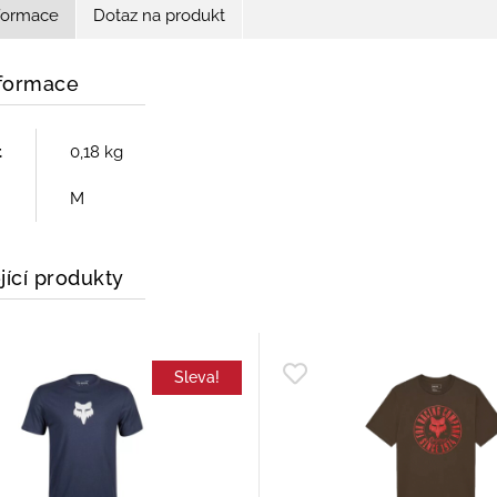
nformace
Dotaz na produkt
nformace
t
0,18 kg
M
jící produkty
Sleva!