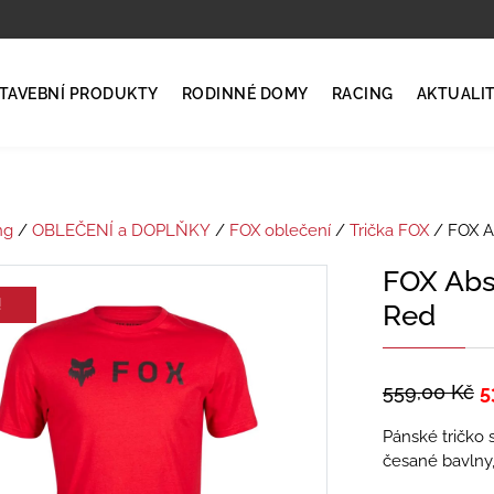
TAVEBNÍ PRODUKTY
RODINNÉ DOMY
RACING
AKTUALI
ng
/
OBLEČENÍ a DOPLŇKY
/
FOX oblečení
/
Trička FOX
/ FOX A
FOX Abs
!
Red
559,00
Kč
5
Pánské tričko 
česané bavlny, 