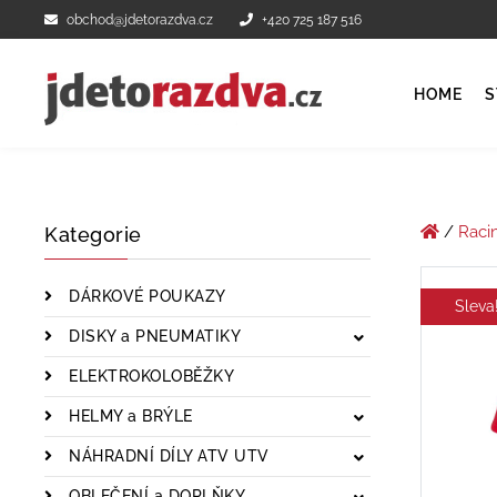
obchod@jdetorazdva.cz
+420 725 187 516
HOME
S
/
Raci
Kategorie
DÁRKOVÉ POUKAZY
Sleva
DISKY a PNEUMATIKY
ELEKTROKOLOBĚŽKY
HELMY a BRÝLE
NÁHRADNÍ DÍLY ATV UTV
OBLEČENÍ a DOPLŇKY