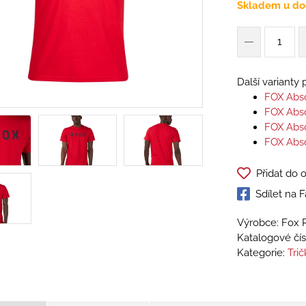
Skladem u do
Další varianty
FOX Abso
FOX Abso
FOX Abso
FOX Abso
Přidat do 
Sdílet na
Výrobce: Fox 
Katalogové čís
Kategorie:
Tri