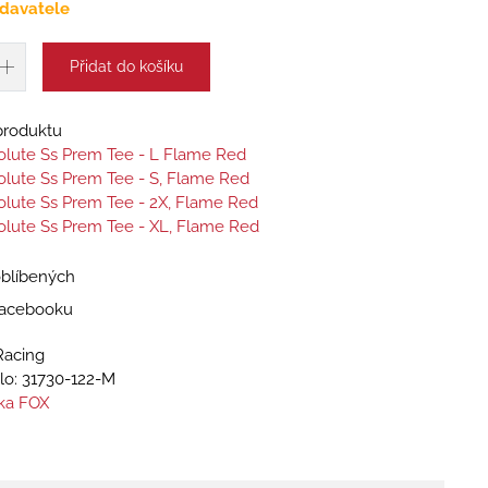
davatele
Přidat do košíku
 produktu
lute Ss Prem Tee - L Flame Red
lute Ss Prem Tee - S, Flame Red
lute Ss Prem Tee - 2X, Flame Red
lute Ss Prem Tee - XL, Flame Red
oblíbených
 Facebooku
Racing
lo:
31730-122-M
čka FOX