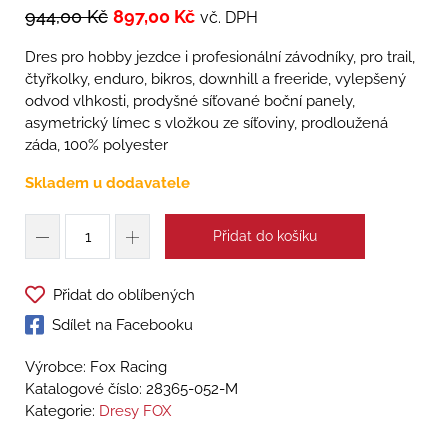
944,00
Kč
897,00
Kč
vč. DPH
Dres pro hobby jezdce i profesionální závodníky, pro trail,
čtyřkolky, enduro, bikros, downhill a freeride, vylepšený
odvod vlhkosti, prodyšné síťované boční panely,
asymetrický límec s vložkou ze síťoviny, prodloužená
záda, 100% polyester
Skladem u dodavatele
Přidat do košíku
Přidat do oblíbených
Sdílet na Facebooku
Výrobce: Fox Racing
Katalogové číslo:
28365-052-M
Kategorie:
Dresy FOX