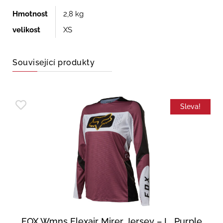
Hmotnost
2,8 kg
velikost
XS
Související produkty
Sleva!
FOX Wmns Flexair Mirer Jersey – L, Purple