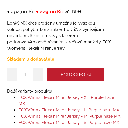
1 294,00
Kč
1 229,00
Kč
vč. DPH
Lehký MX dres pro ženy umožňující vysokou
volnost pohybu, konstrukce TruDri® s vynikajícím
odvodem vlhkosti, rukávy s laserem
perforovaným odvětráváním, strečové manžety. FOX
Womens Flexair Mirer Jersey
Skladem u dodavatele
Přidat do košíku
Další varianty produktu
FOX Wmns Flexair Mirer Jersey - XL, Purple haze
MX
FOX Wmns Flexair Mirer Jersey - L, Purple haze MX
FOX Wmns Flexair Mirer Jersey - M, Purple haze MX
FOX Wmns Flexair Mirer Jersey - S, Purple haze MX