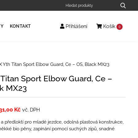
Přihlášení
Košík
TY
KONTAKT
0
 Yth Titan Sport Elbow Guard, Ce – OS, Black MX23
Titan Sport Elbow Guard, Ce –
ck MX23
31,00
Kč
vč. DPH
 a předloktí pro mladé jezdce, odolná plastová konstrukce,
měkké bio pěny, zapínání pomocí suchých zipů, snadné