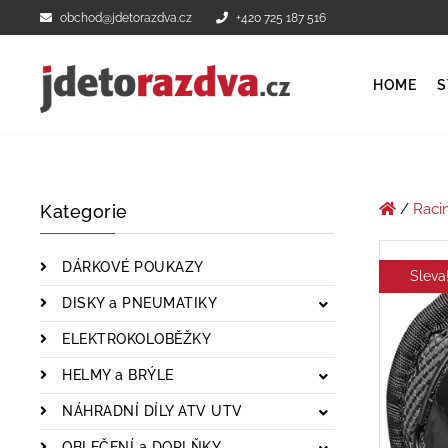
obchod@jdetorazdva.cz
+420 725 187 516
HOME
S
/
Raci
Kategorie
DÁRKOVÉ POUKAZY
Sleva
DISKY a PNEUMATIKY
ELEKTROKOLOBĚŽKY
HELMY a BRÝLE
NÁHRADNÍ DÍLY ATV UTV
OBLEČENÍ a DOPLŇKY