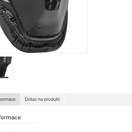
nformace
Dotaz na produkt
nformace