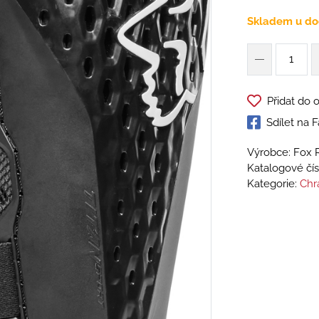
Skladem u do
Přidat do 
Sdílet na
Výrobce: Fox 
Katalogové čís
Kategorie:
Chr