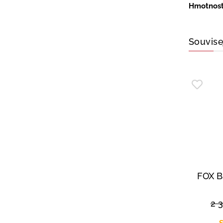
Hmotnos
Souvise
FOX B
2 