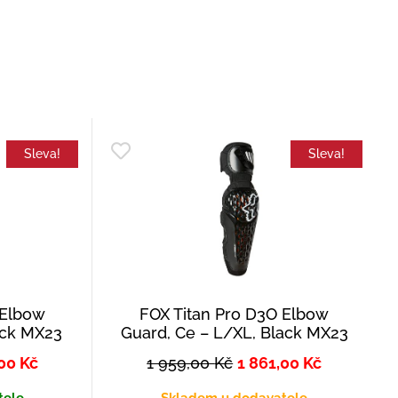
Sleva!
Sleva!
 Elbow
FOX Titan Pro D3O Elbow
ack MX23
Guard, Ce – L/XL, Black MX23
,00
Kč
1 959,00
Kč
1 861,00
Kč