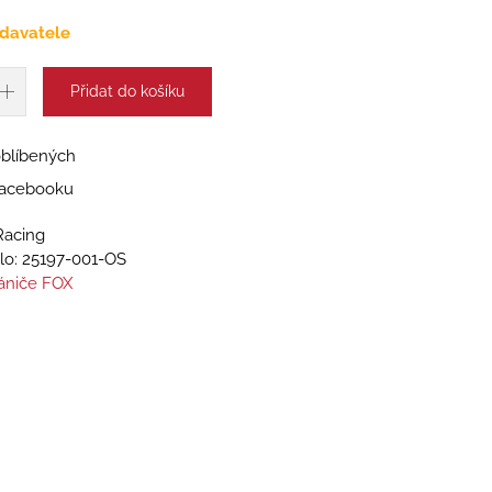
davatele
Přidat do košíku
oblíbených
 Facebooku
Racing
lo:
25197-001-OS
ániče FOX