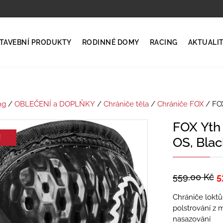
TAVEBNÍ PRODUKTY
RODINNÉ DOMY
RACING
AKTUALI
ng
/
OBLEČENÍ a DOPLŇKY
/
Chrániče těla
/
Chrániče FOX
/ FOX
FOX Yth 
!
OS, Bla
559,00
Kč
5
Chrániče loktů
polstrování z 
nasazování