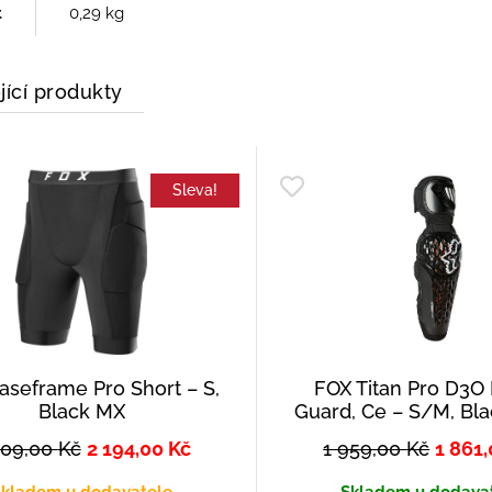
t
0,29 kg
jící produkty
Sleva!
aseframe Pro Short – S,
FOX Titan Pro D3O
Black MX
Guard, Ce – S/M, Bl
309,00
Kč
2 194,00
Kč
1 959,00
Kč
1 861