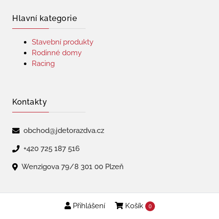
Hlavní kategorie
Stavební produkty
Rodinné domy
Racing
Kontakty
obchod@jdetorazdva.cz
+420 725 187 516
Wenzigova 79/8 301 00 Plzeň
Přihlášení
Košík
Copyright © 2026 | jdetorazdva
0