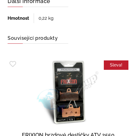
Další informace
Hmotnost
0,22 kg
Související produkty
Sleva!
FRIXION brzdové destičky ATV 2550