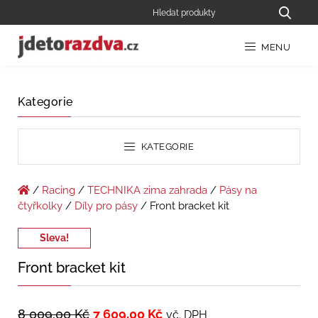
MENU
Kategorie
KATEGORIE
/
Racing
/
TECHNIKA zima zahrada
/
Pásy na
čtyřkolky
/
Díly pro pásy
/ Front bracket kit
Sleva!
Front bracket kit
8 009,00
Kč
7 609,00
Kč
vč. DPH