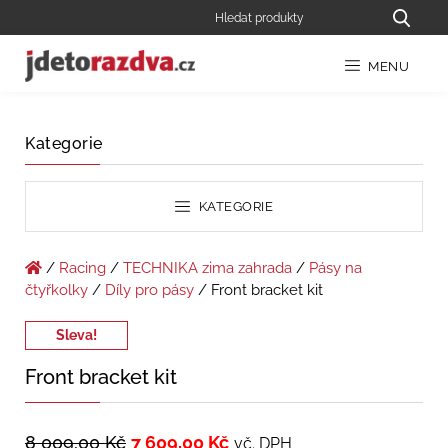
MENU
Kategorie
KATEGORIE
/
Racing
/
TECHNIKA zima zahrada
/
Pásy na
čtyřkolky
/
Díly pro pásy
/ Front bracket kit
Sleva!
Front bracket kit
8 009,00
Kč
7 609,00
Kč
vč. DPH