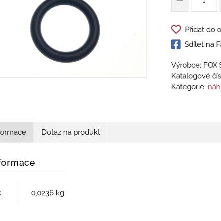
Přidat do 
Sdílet na
Výrobce: FOX
Katalogové čís
Kategorie:
náh
nformace
Dotaz na produkt
nformace
t
0,0236 kg