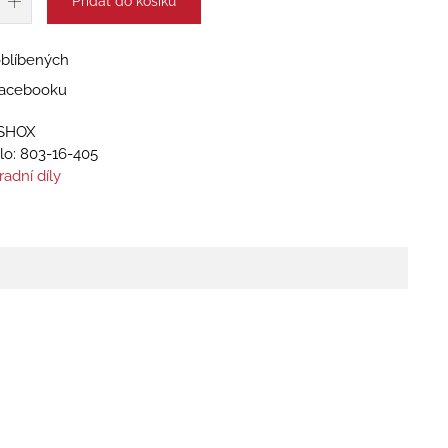
Přidat do košíku
oblíbených
 Facebooku
 SHOX
lo:
803-16-405
radní díly