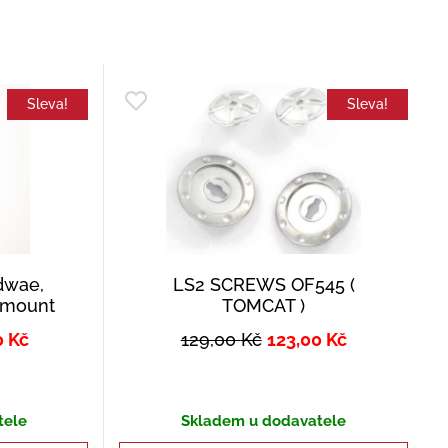
Sleva!
Sleva!
dwae,
LS2 SCREWS OF545 (
 mount
TOMCAT )
0
Kč
129,00
Kč
123,00
Kč
tele
Skladem u dodavatele