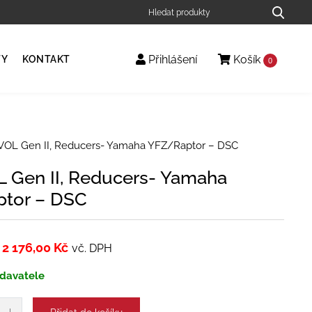
Přihlášení
Košík
TY
KONTAKT
0
EVOL Gen II, Reducers- Yamaha YFZ/Raptor – DSC
L Gen II, Reducers- Yamaha
tor – DSC
2 176,00
Kč
vč. DPH
davatele