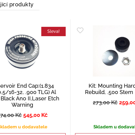
jící produkty
Sleva!
ervoir End Cap:(1.834
Kit: Mounting Har
,5/16-32, .900 TLG) Al
Rebuild, .500 Stem
 Black Ano II,Laser Etch
273,00
Kč
259,0
Warning
574,00
Kč
545,00
Kč
kladem u dodavatele
Skladem u dodava