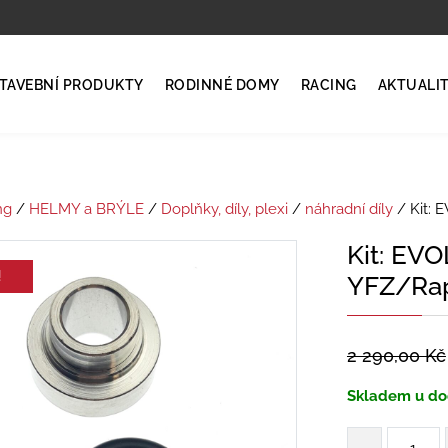
TAVEBNÍ PRODUKTY
RODINNÉ DOMY
RACING
AKTUALI
ng
/
HELMY a BRÝLE
/
Doplňky, díly, plexi
/
náhradní díly
/ Kit: 
Kit: EVO
!
YFZ/Rap
2 290,00
Kč
Skladem u do