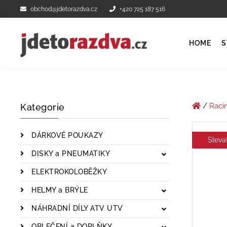
obchod@jdetorazdva.cz
+420 725 187 516
HOME
S
/
Raci
Kategorie
DÁRKOVÉ POUKAZY
Sleva
DISKY a PNEUMATIKY
ELEKTROKOLOBĚŽKY
HELMY a BRÝLE
NÁHRADNÍ DÍLY ATV UTV
OBLEČENÍ a DOPLŇKY