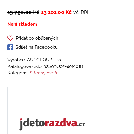
13 790,00
Kč
13 101,00
Kč
vč. DPH
Není skladem
Přidat do oblíbených
Sdílet na Facebooku
Výrobce: ASP GROUP s.r.o.
Katalogové číslo:
32S09U02-40M018
Kategorie:
Střechy dveře