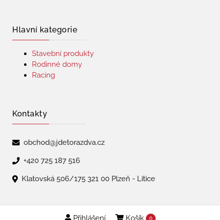
Hlavní kategorie
Stavební produkty
Rodinné domy
Racing
Kontakty
obchod@jdetorazdva.cz
+420 725 187 516
Klatovská 506/175 321 00 Plzeň - Litice
Přihlášení
Košík
Copyright © 2026 | jdetorazdva
0