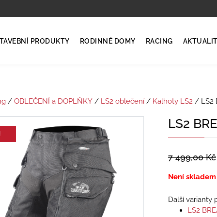
TAVEBNÍ PRODUKTY
RODINNÉ DOMY
RACING
AKTUALI
ng
/
OBLEČENÍ a DOPLŇKY
/
LS2 oblečení
/
Kalhoty LS2
/ LS2
LS2 BR
!
7 499,00
Kč
Není skladem
Další varianty
LS2 BR