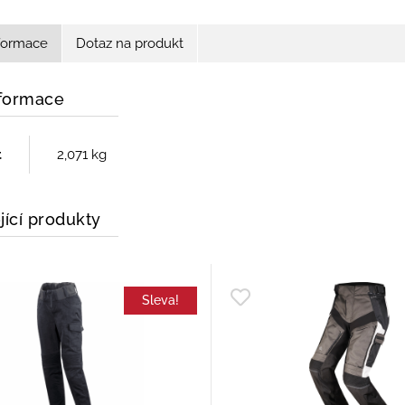
nformace
Dotaz na produkt
nformace
t
2,071 kg
jící produkty
Sleva!