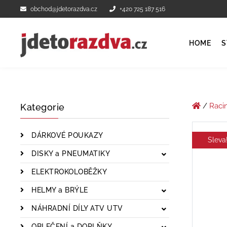
obchod@jdetorazdva.cz
+420 725 187 516
HOME
S
/
Raci
Kategorie
DÁRKOVÉ POUKAZY
Sleva
DISKY a PNEUMATIKY
ELEKTROKOLOBĚŽKY
HELMY a BRÝLE
NÁHRADNÍ DÍLY ATV UTV
OBLEČENÍ a DOPLŇKY