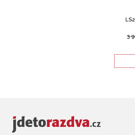
LS2
3 