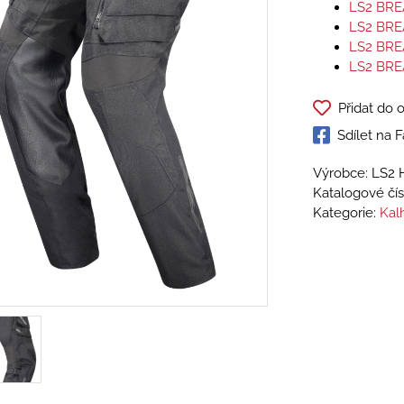
LS2 BR
LS2 BR
LS2 BR
LS2 BR
Přidat do 
Sdílet na
Výrobce: LS2 
Katalogové čís
Kategorie:
Kal