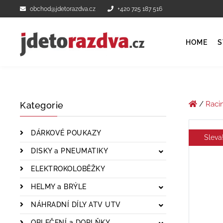
obchod@jdetorazdva.cz
+420 725 187 516
HOME
S
/
Raci
Kategorie
DÁRKOVÉ POUKAZY
Sleva
DISKY a PNEUMATIKY
ELEKTROKOLOBĚŽKY
HELMY a BRÝLE
NÁHRADNÍ DÍLY ATV UTV
OBLEČENÍ a DOPLŇKY