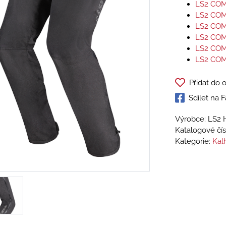
LS2 CO
LS2 CO
LS2 CO
LS2 CO
LS2 CO
LS2 CO
Přidat do 
Sdílet na
Výrobce: LS2 
Katalogové čís
Kategorie:
Kal