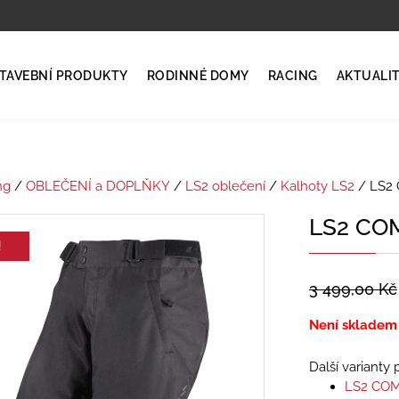
TAVEBNÍ PRODUKTY
RODINNÉ DOMY
RACING
AKTUALI
ng
/
OBLEČENÍ a DOPLŇKY
/
LS2 oblečení
/
Kalhoty LS2
/ LS2
LS2 CO
!
3 499,00
Kč
Není skladem
Další varianty
LS2 CO