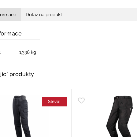
nformace
Dotaz na produkt
nformace
t
1,336 kg
jící produkty
Sleva!