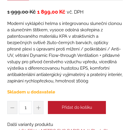
1 999,00
Kč
1 899,00
Kč
vč. DPH
Moderní vyklápěcí helma s integrovanou sluneční clonou
a slunečním štítkem, vysoce odolná skořepina z
patentovaného materiálu KPA v atraktivních a
bezpečných svítivě žluto-černých barvách, opticky
přesné plexi s úpravami proti mlžení / poškrábání / Anti-
UV, větrání Dynamic Flow-through Ventilation + přídavné
vstupy pro přívod čerstvého vzduchu vpředu, vícedílná
výstelka s diferencovanou hustotou EPS, komfortní
antibakteriální antialergický vyjímatelný a pratelný interiér,
zapínání rychlopřezkou, hmotnost 1600g
Skladem u dodavatele
Přidat do košíku
Další varianty produktu