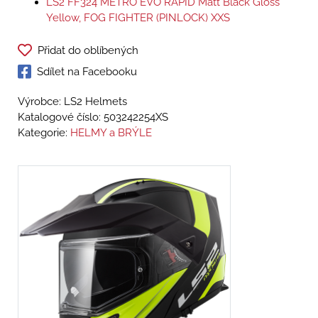
LS2 FF324 METRO EVO RAPID Matt Black Gloss
Yellow, FOG FIGHTER (PINLOCK) XXS
Přidat do oblíbených
Sdílet na Facebooku
Výrobce: LS2 Helmets
Katalogové číslo:
503242254XS
Kategorie:
HELMY a BRÝLE