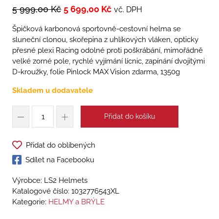
5 999,00
Kč
5 699,00
Kč
vč. DPH
Špičková karbonová sportovně-cestovní helma se
sluneční clonou, skořepina z uhlíkových vláken, opticky
přesné plexi Racing odolné proti poškrábání, mimořádně
velké zorné pole, rychlé vyjímání lícnic, zapínání dvojitými
D-kroužky, folie Pinlock MAX Vision zdarma, 1350g
Skladem u dodavatele
Přidat do košíku
Přidat do oblíbených
Sdílet na Facebooku
Výrobce: LS2 Helmets
Katalogové číslo:
1032776543XL
Kategorie:
HELMY a BRÝLE