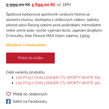
5 999,00
Kč
5 699,00
Kč
vč. DPH
Špičková karbonová sportovně-cestovní helma se
sluneční clonou, skořepina z uhlíkových vláken, opticky
přesné plexi Racing odolné proti poškrábání, mimořádně
velké zorné pole, rychlé vyjímání lícnic, zapínání dvojitými
D-kroužky, folie Pinlock MAX Vision zdarma, 1350g
Skladem u dodavatele
Přidat do košíku
Další varianty produktu
LS2 FF327 CHALLENGER CT2 SPORTY WHITE XXL
LS2 FF327 CHALLENGER CT2 SPORTY WHITE 3XL
Přidat do oblíbených
Sdílet na Facebooku