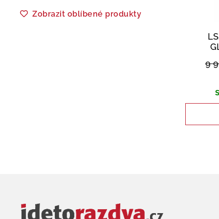
Zobrazit oblíbené produkty
LS
G
9 
S