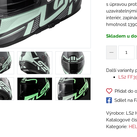
s úpravou prot
uzavíratelnými
interiér, zapín
hmotnost 139
Skladem u do
Další varianty
LS2 FF3
Přidat do 
Sdílet na
Výrobce: LS2 
Katalogové čís
Kategorie:
HEL