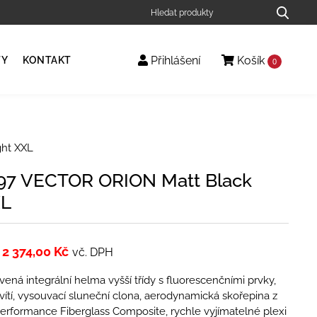
Přihlášení
Košík
TY
KONTAKT
0
ht XXL
97 VECTOR ORION Matt Black
XL
2 374,00
Kč
vč. DPH
ená integrální helma vyšší třídy s fluorescenčními prvky,
vítí, vysouvací sluneční clona, aerodynamická skořepina z
erformance Fiberglass Composite, rychle vyjímatelné plexi