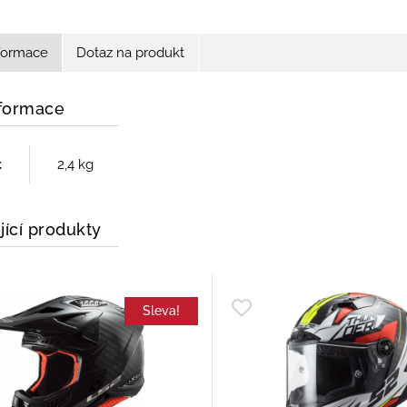
nformace
Dotaz na produkt
nformace
t
2,4 kg
jící produkty
Sleva!