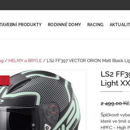
TAVEBNÍ PRODUKTY
RODINNÉ DOMY
RACING
AKTUALI
ng
/
HELMY a BRÝLE
/ LS2 FF397 VECTOR ORION Matt Black Lig
LS2 FF3
!
Light X
2 499,00
Kč
Špičkově vybav
které ve tmě s
HPFC – High P