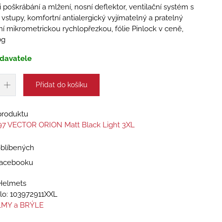
i poškrábání a mlžení, nosní deflektor, ventilační systém s
 vstupy, komfortní antialergický vyjímatelný a pratelný
ání mikrometrickou rychlopřezkou, fólie Pinlock v ceně,
0g
davatele
Přidat do košíku
 produktu
97 VECTOR ORION Matt Black Light 3XL
oblíbených
 Facebooku
Helmets
lo:
103972911XXL
MY a BRÝLE