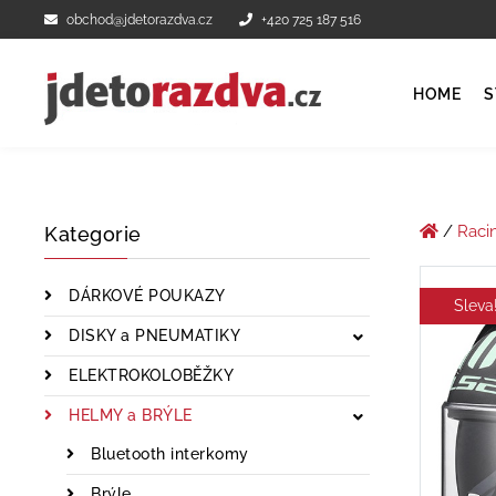
obchod@jdetorazdva.cz
+420 725 187 516
HOME
S
/
Raci
Kategorie
DÁRKOVÉ POUKAZY
Sleva
DISKY a PNEUMATIKY
ELEKTROKOLOBĚŽKY
HELMY a BRÝLE
Bluetooth interkomy
Brýle