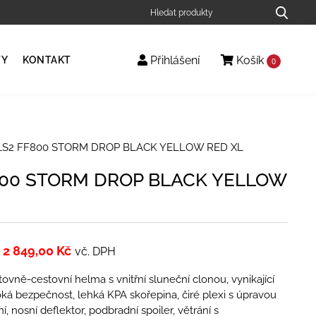
Přihlášení
Košík
TY
KONTAKT
0
LS2 FF800 STORM DROP BLACK YELLOW RED XL
800 STORM DROP BLACK YELLOW
2 849,00
Kč
vč. DPH
tovně-cestovní helma s vnitřní sluneční clonou, vynikající
ká bezpečnost, lehká KPA skořepina, čiré plexi s úpravou
í, nosní deflektor, podbradní spoiler, větrání s