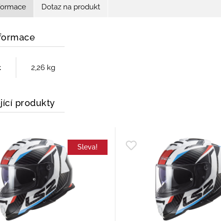
nformace
Dotaz na produkt
nformace
t
2,26 kg
jící produkty
Sleva!