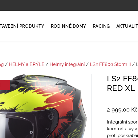
TAVEBNÍ PRODUKTY
RODINNÉ DOMY
RACING
AKTUALI
ng
/
HELMY a BRÝLE
/
Helmy integrální
/
LS2 FF800 Storm II
/ 
LS2 FF
!
RED XL
2 999,00
Kč
Integrální spor
komfort a vyso
proti poškrábán