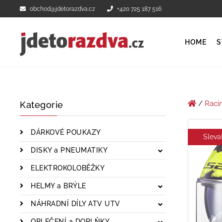
obchod@jdetorazdva.cz
+420 725 187 516
HOME
S
/
Raci
Kategorie
DÁRKOVÉ POUKAZY
Sleva
DISKY a PNEUMATIKY
ELEKTROKOLOBĚŽKY
HELMY a BRÝLE
NÁHRADNÍ DÍLY ATV UTV
OBLEČENÍ a DOPLŇKY