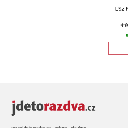
LS2 
4 
S
www.jdetorazdva.cz - eshop - stavíme