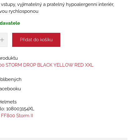
 vstupy, vyjímatelný a pratelný hypoalergenní interiér,
ovou rychlosponou
davatele
Přidat do košíku
 produktu
800 STORM DROP BLACK YELLOW RED XXL
oblíbených
 Facebooku
Helmets
lo:
108003154XL
 FF800 Storm II