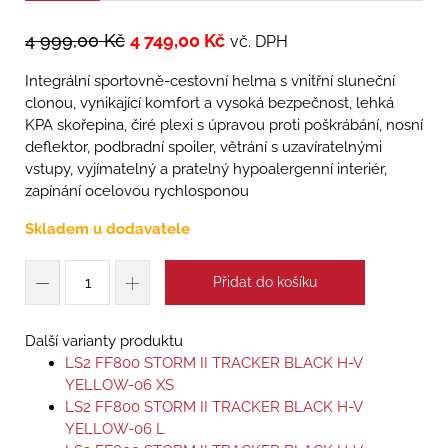
4 999,00
Kč
4 749,00
Kč
vč. DPH
Integrální sportovně-cestovní helma s vnitřní sluneční
clonou, vynikající komfort a vysoká bezpečnost, lehká
KPA skořepina, čiré plexi s úpravou proti poškrábání, nosní
deflektor, podbradní spoiler, větrání s uzavíratelnými
vstupy, vyjímatelný a pratelný hypoalergenní interiér,
zapínání ocelovou rychlosponou
Skladem u dodavatele
Přidat do košíku
Další varianty produktu
LS2 FF800 STORM II TRACKER BLACK H-V
YELLOW-06 XS
LS2 FF800 STORM II TRACKER BLACK H-V
YELLOW-06 L